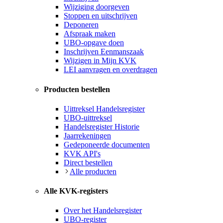
Wijziging doorgeven
Stoppen en uitschrijven
Deponeren
Afspraak maken
UBO-opgave doen
Inschrijven Eenmanszaak
Wijzigen in Mijn KVK
LEI aanvragen en overdragen
Producten bestellen
Uittreksel Handelsregister
UBO-uittreksel
Handelsregister Historie
Jaarrekeningen
Gedeponeerde documenten
KVK API's
Direct bestellen
Alle producten
Alle KVK-registers
Over het Handelsregister
UBO-register