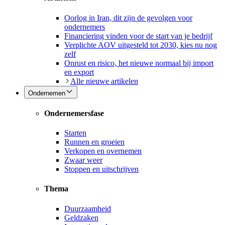
Oorlog in Iran, dit zijn de gevolgen voor
ondernemers
Financiering vinden voor de start van je bedrijf
Verplichte AOV uitgesteld tot 2030, kies nu nog
zelf
Onrust en risico, het nieuwe normaal bij import
en export
Alle nieuwe artikelen
Ondernemen
Ondernemersfase
Starten
Runnen en groeien
Verkopen en overnemen
Zwaar weer
Stoppen en uitschrijven
Thema
Duurzaamheid
Geldzaken