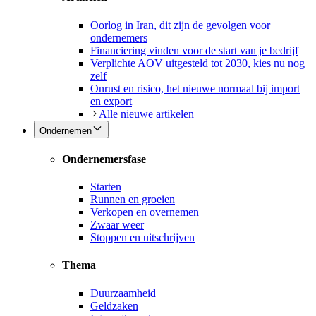
Oorlog in Iran, dit zijn de gevolgen voor
ondernemers
Financiering vinden voor de start van je bedrijf
Verplichte AOV uitgesteld tot 2030, kies nu nog
zelf
Onrust en risico, het nieuwe normaal bij import
en export
Alle nieuwe artikelen
Ondernemen
Ondernemersfase
Starten
Runnen en groeien
Verkopen en overnemen
Zwaar weer
Stoppen en uitschrijven
Thema
Duurzaamheid
Geldzaken