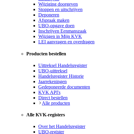
Wijziging doorgeven
Stoppen en uitschrijven
Deponeren
Afspraak maken
UBO-opgave doen
Inschrijven Eenmanszaak
Wijzigen in Mijn KVK
LEI aanvragen en overdragen
Producten bestellen
Uittreksel Handelsregister
UBO-uittreksel
Handelsregister Historie
Jaarrekeningen
Gedeponeerde documenten
KVK API's
Direct bestellen
Alle producten
Alle KVK-registers
Over het Handelsregister
UBO-register