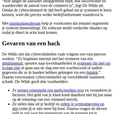
“Hoe langer de aanvaller onopgemerkt blijft, hoe succesvoller en
waardevoller de aanval voor de crimineel is”, legt De Wilde uit.
Omdat de cybercrimineel de tijd heeft gehad om je systemen te leren
kennen, weet die precies welke bedrijfsinformatie waardevol is.
Met
monitoringsoftware
help je voorkomen dat iemand ongemerkt
je systeem binnendringt. De software merkt verdachte situaties op
zodat je direct in actie kunt komen.
Gevaren van een hack
De Wilde ziet dat cybercriminelen vaak volgens een vast patroon
werken. “Ze beginnen meestal met het versturen van een
phishingmail
, speuren naar kwetsbaarheden in
systemen die niet up-
to-date zijn
of gaan aan de slag met een wachtwoord of andere
gegevens die ze in handen hebben gekregen via een
datalek
.”
Daarna veroorzaken cybercriminelen op verschillende manieren
schade. De Wilde geeft drie voorbeelden:
Ze
nemen ongemerkt een mailwisseling over
en veranderen je
facturen. Het geld van je klant komt daardoor niet bij jou maar
op de rekening van een crimineel terecht.
Ze stelen data uit je bedrijf en
zetten je werkomgeving op
slot
zodat jij er niet meer bij kunt. Daarna vragen de dieven
geld in ruil voor het teruggeven van de toegang tot je