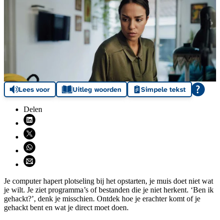
Lees voor
Uitleg woorden
Simpele tekst
Delen
Deel via LinkedIn (opent nieuw venster)
Deel via X (opent nieuw venster)
Deel via WhatsApp (opent WhatsApp)
Deel via email (opent email programma)
Je computer hapert plotseling bij het opstarten, je muis doet niet wat
je wilt. Je ziet programma’s of bestanden die je niet herkent. ‘Ben ik
gehackt?’, denk je misschien. Ontdek hoe je erachter komt of je
gehackt bent en wat je direct moet doen.