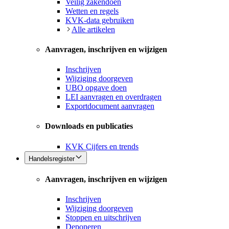
Veilig zakendoen
Wetten en regels
KVK-data gebruiken
Alle artikelen
Aanvragen, inschrijven en wijzigen
Inschrijven
Wijziging doorgeven
UBO opgave doen
LEI aanvragen en overdragen
Exportdocument aanvragen
Downloads en publicaties
KVK Cijfers en trends
Handelsregister
Aanvragen, inschrijven en wijzigen
Inschrijven
Wijziging doorgeven
Stoppen en uitschrijven
Deponeren