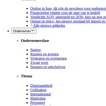
Oorlog in Iran, dit zijn de gevolgen voor onderne
Financiering vinden voor de start van je bedrijf
Verplichte AOV uitgesteld tot 2030, kies nu nog ze
Onrust en risico, het nieuwe normaal bij import en
Alle nieuwe artikelen
Ondernemen
Ondernemersfase
Starten
Runnen en groeien
Verkopen en overnemen
Zwaar weer
Stoppen en uitschrijven
Thema
Duurzaamheid
Geldzaken
Internationaal
Marketing
Personeel