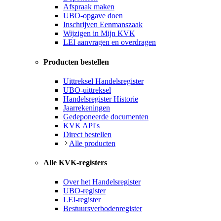
Afspraak maken
UBO-opgave doen
Inschrijven Eenmanszaak
Wijzigen in Mijn KVK
LEI aanvragen en overdragen
Producten bestellen
Uittreksel Handelsregister
UBO-uittreksel
Handelsregister Historie
Jaarrekeningen
Gedeponeerde documenten
KVK API's
Direct bestellen
Alle producten
Alle KVK-registers
Over het Handelsregister
UBO-register
LEI-register
Bestuursverbodenregister