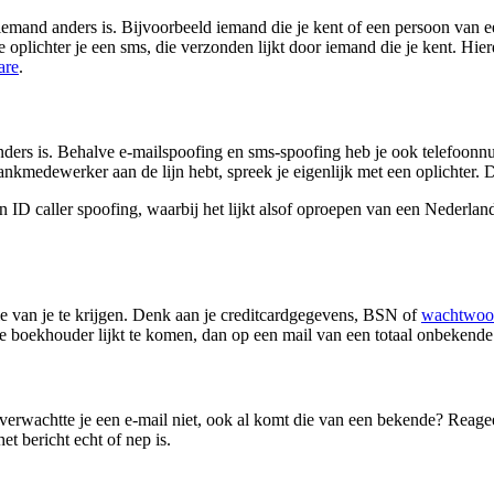
iemand anders is. Bijvoorbeeld iemand die je kent of een persoon van ee
e oplichter je een sms, die verzonden lijkt door iemand die je kent. Hier
are
.
anders is. Behalve e-mailspoofing en sms-spoofing heb je ook telefoo
 bankmedewerker aan de lijn hebt, spreek je eigenlijk met een oplichter. 
n ID caller spoofing, waarbij het lijkt alsof oproepen van een Nederlan
ie van je te krijgen. Denk aan je creditcardgegevens, BSN of
wachtwoo
 je boekhouder lijkt te komen, dan op een mail van een totaal onbekende
 verwachtte je een e-mail niet, ook al komt die van een bekende? Reageer
t bericht echt of nep is.