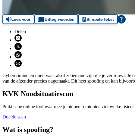
Lees voor
Uitleg woorden
Simpele tekst
Delen
Deel via LinkedIn (opent nieuw venster)
Deel via X (opent nieuw venster)
Deel via WhatsApp (opent WhatsApp)
Deel via email (opent email programma)
Cybercriminelen doen vaak alsof ze iemand zijn die je vertrouwt. Je on
van de afzender precies nagemaakt. Dit heet spoofing en kan bijvoor
KVK Noodsituatiescan
Praktische online tool waarmee je binnen 5 minuten ziet welke risico's 
Doe de scan
Wat is spoofing?