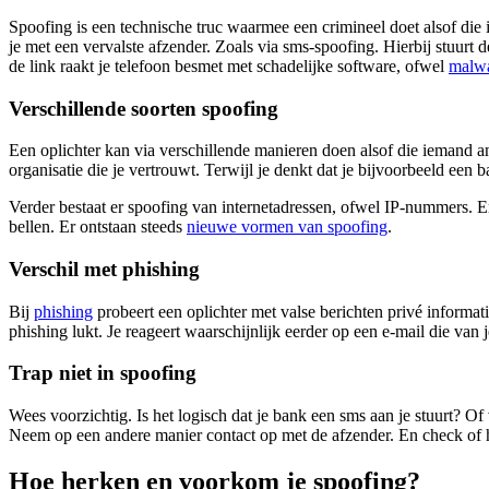
Spoofing is een technische truc waarmee een crimineel doet alsof die 
je met een vervalste afzender. Zoals via sms-spoofing. Hierbij stuurt d
de link raakt je telefoon besmet met schadelijke software, ofwel
malw
Verschillende soorten spoofing
Een oplichter kan via verschillende manieren doen alsof die iemand 
organisatie die je vertrouwt. Terwijl je denkt dat je bijvoorbeeld een
Verder bestaat er spoofing van internetadressen, ofwel IP-nummers. E
bellen. Er ontstaan steeds
nieuwe vormen van
spoofing
.
Verschil met phishing
Bij
phishing
probeert een oplichter met valse berichten privé informat
phishing lukt. Je reageert waarschijnlijk eerder op een e-mail die van
Trap niet in spoofing
Wees voorzichtig. Is het logisch dat je bank een sms aan je stuurt? Of
Neem op een andere manier contact op met de afzender. En check of he
Hoe herken en voorkom je spoofing?