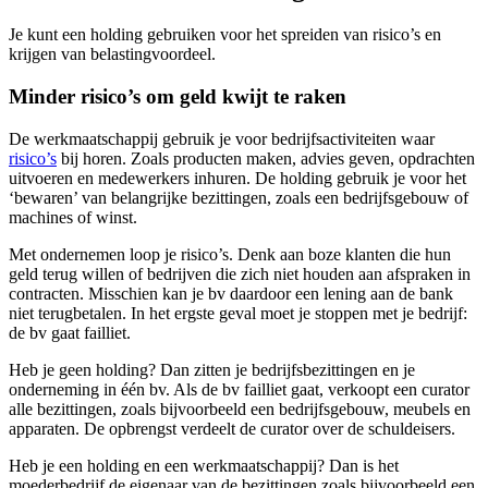
Je kunt een holding gebruiken voor het spreiden van risico’s en
krijgen van belastingvoordeel.
Minder risico’s om geld kwijt te raken
De werkmaatschappij gebruik je voor bedrijfsactiviteiten waar
risico’s
bij horen. Zoals producten maken, advies geven, opdrachten
uitvoeren en medewerkers inhuren. De holding gebruik je voor het
‘bewaren’ van belangrijke bezittingen, zoals een bedrijfsgebouw of
machines of winst.
Met ondernemen loop je risico’s. Denk aan boze klanten die hun
geld terug willen of bedrijven die zich niet houden aan afspraken in
contracten. Misschien kan je bv daardoor een lening aan de bank
niet terugbetalen. In het ergste geval moet je stoppen met je bedrijf:
de bv gaat failliet.
Heb je geen holding? Dan zitten je bedrijfsbezittingen en je
onderneming in één bv. Als de bv failliet gaat, verkoopt een curator
alle bezittingen, zoals bijvoorbeeld een bedrijfsgebouw, meubels en
apparaten. De opbrengst verdeelt de curator over de schuldeisers.
Heb je een holding en een werkmaatschappij? Dan is het
moederbedrijf de eigenaar van de bezittingen zoals bijvoorbeeld een