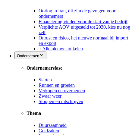
Oorlog in Iran, dit zijn de gevolgen voor
ondernemers
Financiering vinden voor de start van je bedrijf
Verplichte AOV uitgesteld tot 2030, kies nu nog
zelf
Onrust en risico, het nieuwe normaal bij import
en export
Alle nieuwe artikelen
Ondernemen
Ondernemersfase
Starten
Runnen en groeien
Verkopen en overnemen
Zwaar weer
Stoppen en uitschrijven
Thema
Duurzaamheid
Geldzaken