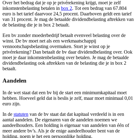
Over het bedrag dat je op je privérekening krijgt, moet je zelf
inkomstenbelasting betalen in
box
2
. Tot een bedrag van 67.804
euro is het tarief daarvoor 24,5 procent. Daarboven geldt een tarief
van 31 procent. Je mag de betaalde dividendbelasting aftrekken van
de belasting die je in box 2 betaalt.
Een bv zonder moederbedrijf betaalt evenveel belasting over de
winst. De bv moet net als een werkmaatschappij
vennootschapsbelasting overmaken. Stort je winst op je
privérekening? Dan betaalt de bv daar dividendbelasting over. Ook
moet je daar inkomstenbelasting over betalen. Je mag de betaalde
dividendbelasting ook aftrekken van de belasting die je in box 2
betaalt.
Aandelen
In de wet staat dat een bv bij de start een minimumkapitaal moet
hebben. Hoeveel geld dat is beslis je zelf, maar moet minimaal 0,01
euro zijn.
In de
statuten
van de bv staat dat dat kapitaal verdeeld is in een
aantal aandelen. De eigenaren van de aandelen noemen we
aandeelhouders. Een holding is eigenaar van aandelen van één of
meer andere bv’s. Als je de enige aandeelhouder bent van de
holding, noem je het een persoonlijke holding.