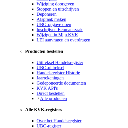
Wijziging doorgeven
Stoppen en uitschrijven
Deponeren
Afspraak maken
UBO-opgave doen
Inschrijven Eenmanszaak
Wijzigen in Mijn KVK
LEI aanvragen en overdragen
Producten bestellen
Uittreksel Handelsregister
UBO-uittreksel
Handelsregister Historie
Jaarrekeningen
Gedeponeerde documenten
KVK API's
Direct bestellen
Alle producten
Alle KVK-registers
Over het Handelsregister
UBO-register