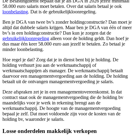
De Belastingdienst bepaalt dat je als DGA in 2026 jezelf minimaal
58.000 euro salaris moet betalen. Over dat salaris betaal je ook
loonbelasting
. Dat is de gebruikelijkloonregeling.
Ben je DGA van twee bv’s zonder holdingconstructie? Dan moet je
altijd dat dubbele salaris krijgen. Maar ben je DGA van één of meer
bv’s in een holdingconstructie? Dan kun je zorgen dat de
gebruikelijkloonregeling
alleen voor de holding geldt. Dan hoef je
dus maar één keer 58.000 euro aan jezelf te betalen. Zo betaal je
minder loonbelasting.
Hoe regel je dat? Zorg dat je in dienst bent bij je holding. De
holding verhuurt jou aan de werkmaatschappij of
werkmaatschappijen als manager. De werkmaatschappij betaalt
daarvoor een managementvergoeding aan de holding. De holding
betaalt uit de ontvangen managementvergoeding je salaris.
Deze afspraken zet je in een managementovereenkomst. In dat
contract staat ook de managementvergoeding die de holding bv
maandelijks voor je werk in rekening brengt aan de
werkmaatschappij. De hoogte van de managementvergoeding
bepaal je zelf. Dat moet voldoende zijn voor de kosten van de
holding bv, waaronder je salaris.
Losse onderdelen makkelijk verkopen