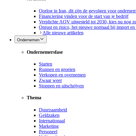
Oorlog in Iran, dit zijn de gevolgen voor onderne
Financiering vinden voor de start van je bedrijf
Verplichte AOV uitgesteld tot 2030, kies nu nog ze
Onrust en risico, het nieuwe normaal bij import en
Alle nieuwe artikelen
Ondernemen
Ondernemersfase
Starten
Runnen en groeien
Verkopen en overnemen
Zwaar weer
Stoppen en uitschrijven
Thema
Duurzaamheid
Geldzaken
Internationaal
Marketing
Personeel