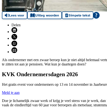
Lees voor
Uitleg woorden
Simpele tekst
Delen
Deel via LinkedIn (opent nieuw venster)
Deel via X (opent nieuw venster)
Deel via WhatsApp (opent WhatsApp)
Deel via email (opent email programma)
Als ondernemer met een zwaar beroep kun je niet altijd helemaal vert
te zitten tot aan je pensioen. Wat kun je daartegen doen?
KVK Ondernemersdagen 2026
Het gratis event voor ondernemers op 13 en 14 november in Jaarbeurs
Meld je aan
Doe je lichamelijk zwaar werk of krijg je veel stress van je werk, dan
vaak de eindleeftijd van 60 jaar voor beroepen als metselaar, straten