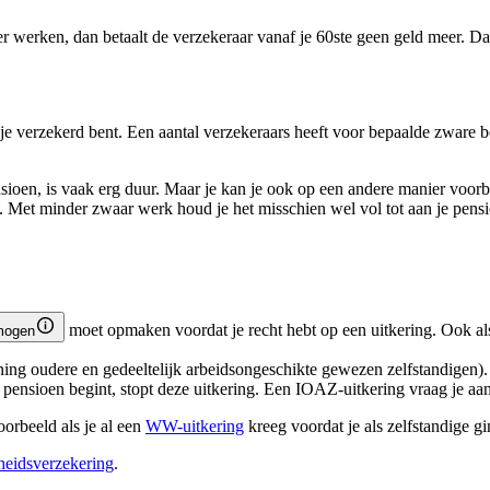
r werken, dan betaalt de verzekeraar vanaf je 60ste geen geld meer. Da
 je verzekerd bent. Een aantal verzekeraars heeft voor bepaalde zware 
ensioen, is vaak erg duur. Maar je kan je ook op een andere manier voo
n. Met minder zwaar werk houd je het misschien wel vol tot aan je pens
moet opmaken voordat je recht hebt op een uitkering. Ook als 
mogen
ng oudere en gedeeltelijk arbeidsongeschikte gewezen zelfstandigen).
nsioen begint, stopt deze uitkering. Een IOAZ-uitkering vraag je aan v
rbeeld als je al een
WW-uitkering
kreeg voordat je als zelfstandige g
heidsverzekering
.