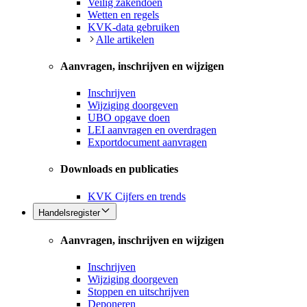
Veilig zakendoen
Wetten en regels
KVK-data gebruiken
Alle artikelen
Aanvragen, inschrijven en wijzigen
Inschrijven
Wijziging doorgeven
UBO opgave doen
LEI aanvragen en overdragen
Exportdocument aanvragen
Downloads en publicaties
KVK Cijfers en trends
Handelsregister
Aanvragen, inschrijven en wijzigen
Inschrijven
Wijziging doorgeven
Stoppen en uitschrijven
Deponeren