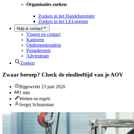
Organisaties zoeken
Zoeken in het Handelsregister
Zoeken in het LEI-register
Hulp & contact
Vragen en contact
Kantoren
Ondernemersplein
Postadressen
Adviesteam
Zoeken
Zwaar beroep? Check de eindleeftijd van je AOV
Bijgewerkt
23 juni 2026
1
min
Wetten en regels
Sergej Schuurman