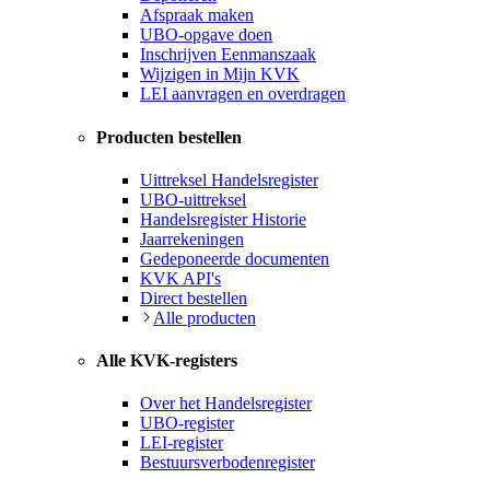
Afspraak maken
UBO-opgave doen
Inschrijven Eenmanszaak
Wijzigen in Mijn KVK
LEI aanvragen en overdragen
Producten bestellen
Uittreksel Handelsregister
UBO-uittreksel
Handelsregister Historie
Jaarrekeningen
Gedeponeerde documenten
KVK API's
Direct bestellen
Alle producten
Alle KVK-registers
Over het Handelsregister
UBO-register
LEI-register
Bestuursverbodenregister