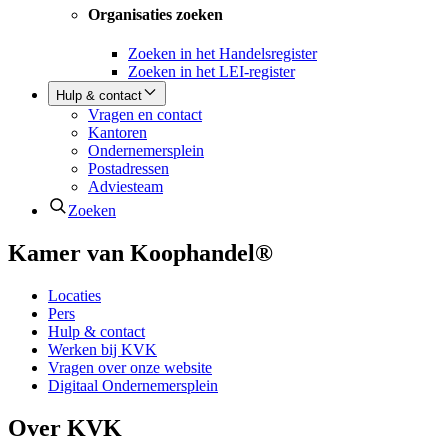
Organisaties zoeken
Zoeken in het Handelsregister
Zoeken in het LEI-register
Hulp & contact
Vragen en contact
Kantoren
Ondernemersplein
Postadressen
Adviesteam
Zoeken
Kamer van Koophandel®
Locaties
Pers
Hulp & contact
Werken bij KVK
Vragen over onze website
Digitaal Ondernemersplein
Over KVK