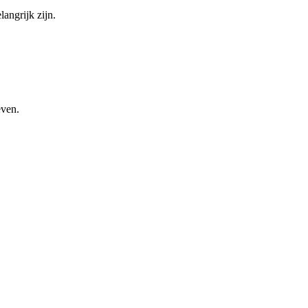
angrijk zijn.
even.