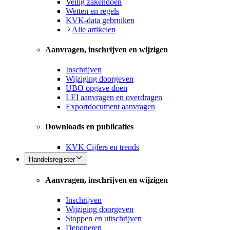
Veilig zakendoen
Wetten en regels
KVK-data gebruiken
Alle artikelen
Aanvragen, inschrijven en wijzigen
Inschrijven
Wijziging doorgeven
UBO opgave doen
LEI aanvragen en overdragen
Exportdocument aanvragen
Downloads en publicaties
KVK Cijfers en trends
Handelsregister
Aanvragen, inschrijven en wijzigen
Inschrijven
Wijziging doorgeven
Stoppen en uitschrijven
Deponeren