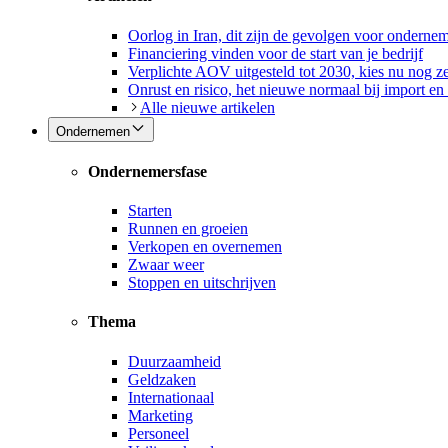
Oorlog in Iran, dit zijn de gevolgen voor onderne
Financiering vinden voor de start van je bedrijf
Verplichte AOV uitgesteld tot 2030, kies nu nog ze
Onrust en risico, het nieuwe normaal bij import en
Alle nieuwe artikelen
Ondernemen
Ondernemersfase
Starten
Runnen en groeien
Verkopen en overnemen
Zwaar weer
Stoppen en uitschrijven
Thema
Duurzaamheid
Geldzaken
Internationaal
Marketing
Personeel