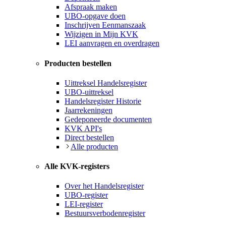
Afspraak maken
UBO-opgave doen
Inschrijven Eenmanszaak
Wijzigen in Mijn KVK
LEI aanvragen en overdragen
Producten bestellen
Uittreksel Handelsregister
UBO-uittreksel
Handelsregister Historie
Jaarrekeningen
Gedeponeerde documenten
KVK API's
Direct bestellen
Alle producten
Alle KVK-registers
Over het Handelsregister
UBO-register
LEI-register
Bestuursverbodenregister