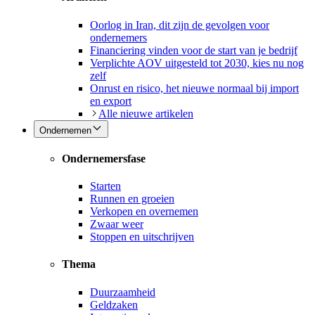
Oorlog in Iran, dit zijn de gevolgen voor
ondernemers
Financiering vinden voor de start van je bedrijf
Verplichte AOV uitgesteld tot 2030, kies nu nog
zelf
Onrust en risico, het nieuwe normaal bij import
en export
Alle nieuwe artikelen
Ondernemen
Ondernemersfase
Starten
Runnen en groeien
Verkopen en overnemen
Zwaar weer
Stoppen en uitschrijven
Thema
Duurzaamheid
Geldzaken