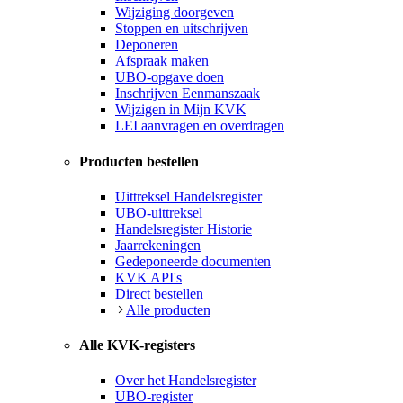
Wijziging doorgeven
Stoppen en uitschrijven
Deponeren
Afspraak maken
UBO-opgave doen
Inschrijven Eenmanszaak
Wijzigen in Mijn KVK
LEI aanvragen en overdragen
Producten bestellen
Uittreksel Handelsregister
UBO-uittreksel
Handelsregister Historie
Jaarrekeningen
Gedeponeerde documenten
KVK API's
Direct bestellen
Alle producten
Alle KVK-registers
Over het Handelsregister
UBO-register