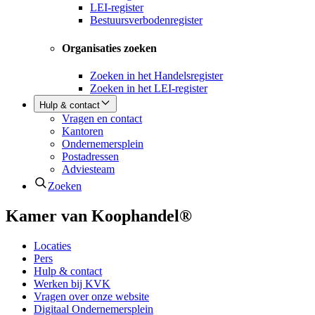
LEI-register
Bestuursverbodenregister
Organisaties zoeken
Zoeken in het Handelsregister
Zoeken in het LEI-register
Hulp & contact
Vragen en contact
Kantoren
Ondernemersplein
Postadressen
Adviesteam
Zoeken
Kamer van Koophandel®
Locaties
Pers
Hulp & contact
Werken bij KVK
Vragen over onze website
Digitaal Ondernemersplein