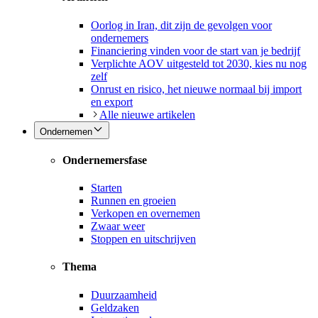
Oorlog in Iran, dit zijn de gevolgen voor
ondernemers
Financiering vinden voor de start van je bedrijf
Verplichte AOV uitgesteld tot 2030, kies nu nog
zelf
Onrust en risico, het nieuwe normaal bij import
en export
Alle nieuwe artikelen
Ondernemen
Ondernemersfase
Starten
Runnen en groeien
Verkopen en overnemen
Zwaar weer
Stoppen en uitschrijven
Thema
Duurzaamheid
Geldzaken