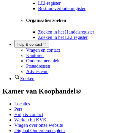
LEI-register
Bestuursverbodenregister
Organisaties zoeken
Zoeken in het Handelsregister
Zoeken in het LEI-register
Hulp & contact
Vragen en contact
Kantoren
Ondernemersplein
Postadressen
Adviesteam
Zoeken
Kamer van Koophandel®
Locaties
Pers
Hulp & contact
Werken bij KVK
Vragen over onze website
Digitaal Ondernemersplein