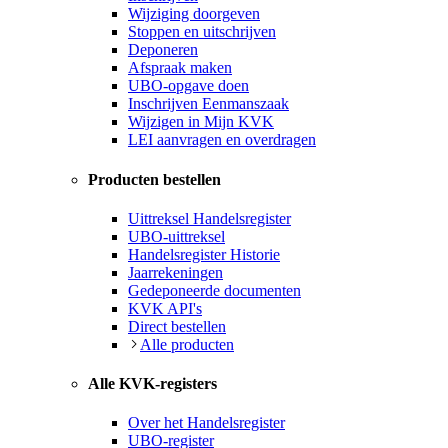
Wijziging doorgeven
Stoppen en uitschrijven
Deponeren
Afspraak maken
UBO-opgave doen
Inschrijven Eenmanszaak
Wijzigen in Mijn KVK
LEI aanvragen en overdragen
Producten bestellen
Uittreksel Handelsregister
UBO-uittreksel
Handelsregister Historie
Jaarrekeningen
Gedeponeerde documenten
KVK API's
Direct bestellen
Alle producten
Alle KVK-registers
Over het Handelsregister
UBO-register