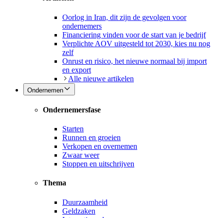
Oorlog in Iran, dit zijn de gevolgen voor
ondernemers
Financiering vinden voor de start van je bedrijf
Verplichte AOV uitgesteld tot 2030, kies nu nog
zelf
Onrust en risico, het nieuwe normaal bij import
en export
Alle nieuwe artikelen
Ondernemen
Ondernemersfase
Starten
Runnen en groeien
Verkopen en overnemen
Zwaar weer
Stoppen en uitschrijven
Thema
Duurzaamheid
Geldzaken