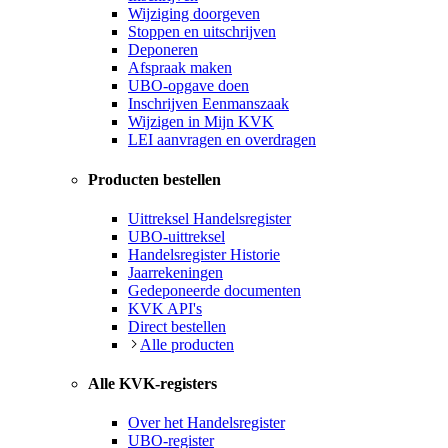
Wijziging doorgeven
Stoppen en uitschrijven
Deponeren
Afspraak maken
UBO-opgave doen
Inschrijven Eenmanszaak
Wijzigen in Mijn KVK
LEI aanvragen en overdragen
Producten bestellen
Uittreksel Handelsregister
UBO-uittreksel
Handelsregister Historie
Jaarrekeningen
Gedeponeerde documenten
KVK API's
Direct bestellen
Alle producten
Alle KVK-registers
Over het Handelsregister
UBO-register