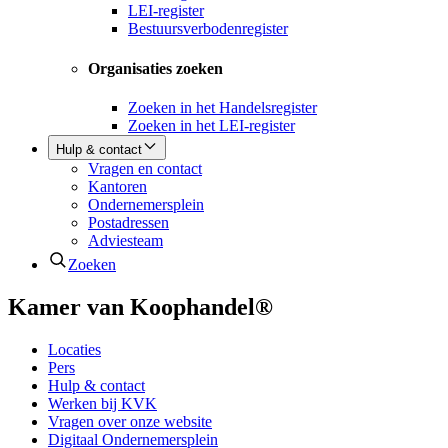
LEI-register
Bestuursverbodenregister
Organisaties zoeken
Zoeken in het Handelsregister
Zoeken in het LEI-register
Hulp & contact
Vragen en contact
Kantoren
Ondernemersplein
Postadressen
Adviesteam
Zoeken
Kamer van Koophandel®
Locaties
Pers
Hulp & contact
Werken bij KVK
Vragen over onze website
Digitaal Ondernemersplein