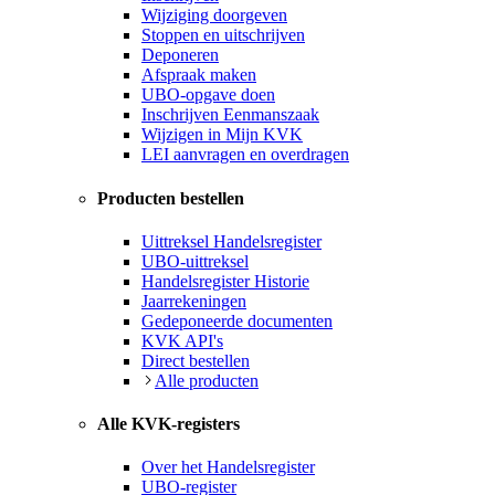
Wijziging doorgeven
Stoppen en uitschrijven
Deponeren
Afspraak maken
UBO-opgave doen
Inschrijven Eenmanszaak
Wijzigen in Mijn KVK
LEI aanvragen en overdragen
Producten bestellen
Uittreksel Handelsregister
UBO-uittreksel
Handelsregister Historie
Jaarrekeningen
Gedeponeerde documenten
KVK API's
Direct bestellen
Alle producten
Alle KVK-registers
Over het Handelsregister
UBO-register