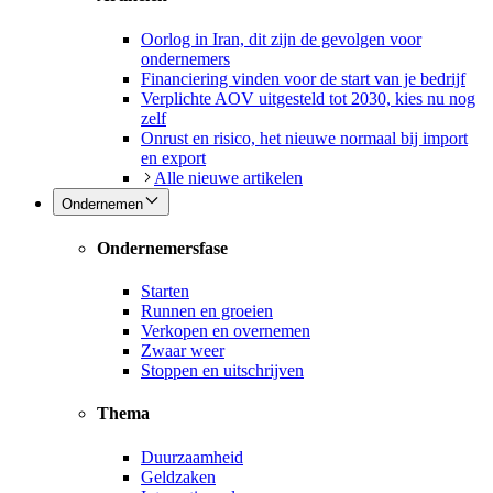
Oorlog in Iran, dit zijn de gevolgen voor
ondernemers
Financiering vinden voor de start van je bedrijf
Verplichte AOV uitgesteld tot 2030, kies nu nog
zelf
Onrust en risico, het nieuwe normaal bij import
en export
Alle nieuwe artikelen
Ondernemen
Ondernemersfase
Starten
Runnen en groeien
Verkopen en overnemen
Zwaar weer
Stoppen en uitschrijven
Thema
Duurzaamheid
Geldzaken