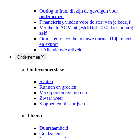
Oorlog in Iran, dit zijn de gevolgen voor
ondernemers
Financiering vinden voor de start van je bedrijf
Verplichte AOV uitgesteld tot 2030, kies nu nog
zelf
Onrust en risico, het nieuwe normaal bij import
en export
Alle nieuwe artikelen
Ondernemen
Ondernemersfase
Starten
Runnen en groeien
Verkopen en overnemen
Zwaar weer
Stoppen en uitschrijven
Thema
Duurzaamheid
Geldzaken