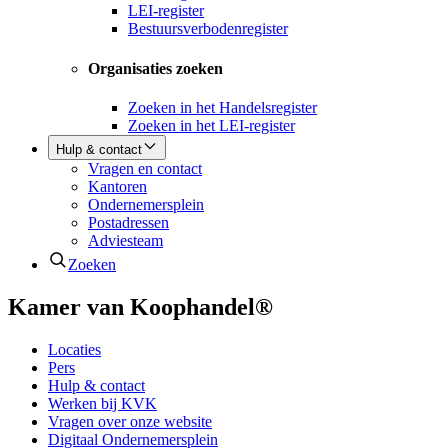
LEI-register
Bestuursverbodenregister
Organisaties zoeken
Zoeken in het Handelsregister
Zoeken in het LEI-register
Hulp & contact
Vragen en contact
Kantoren
Ondernemersplein
Postadressen
Adviesteam
Zoeken
Kamer van Koophandel®
Locaties
Pers
Hulp & contact
Werken bij KVK
Vragen over onze website
Digitaal Ondernemersplein