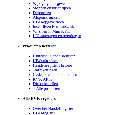
Wijziging doorgeven
Stoppen en uitschrijven
Deponeren
Afspraak maken
UBO-opgave doen
Inschrijven Eenmanszaak
Wijzigen in Mijn KVK
LEI aanvragen en overdragen
Producten bestellen
Uittreksel Handelsregister
UBO-uittreksel
Handelsregister Historie
Jaarrekeningen
Gedeponeerde documenten
KVK API's
Direct bestellen
Alle producten
Alle KVK-registers
Over het Handelsregister
UBO-register