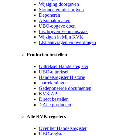
Wijziging doorgeven
Stoppen en uitschrijven
Deponeren
Afspraak maken
UBO-opgave doen
Inschrijven Eenmanszaak
Wijzigen in Mijn KVK
LEI aanvragen en overdragen
Producten bestellen
Uittreksel Handelsregister
UBO-uittreksel
Handelsregister Historie
Jaarrekeningen
Gedeponeerde documenten
KVK API's
Direct bestellen
Alle producten
Alle KVK-registers
Over het Handelsregister
UBO-register