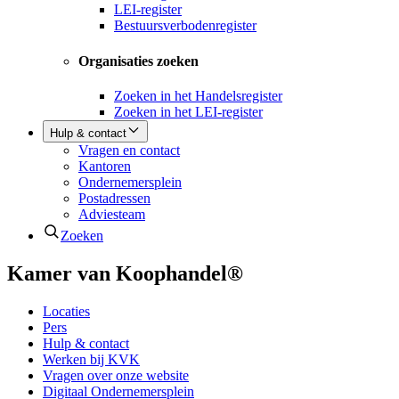
LEI-register
Bestuursverbodenregister
Organisaties zoeken
Zoeken in het Handelsregister
Zoeken in het LEI-register
Hulp & contact
Vragen en contact
Kantoren
Ondernemersplein
Postadressen
Adviesteam
Zoeken
Kamer van Koophandel®
Locaties
Pers
Hulp & contact
Werken bij KVK
Vragen over onze website
Digitaal Ondernemersplein