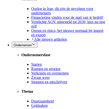
Oorlog in Iran, dit zijn de gevolgen voor
ondernemers
Financiering vinden voor de start van je bedrijf
Verplichte AOV uitgesteld tot 2030, kies nu nog
zelf
Onrust en risico, het nieuwe normaal bij import
en export
Alle nieuwe artikelen
Ondernemen
Ondernemersfase
Starten
Runnen en groeien
Verkopen en overnemen
Zwaar weer
Stoppen en uitschrijven
Thema
Duurzaamheid
Geldzaken