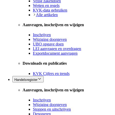
Veilig zakendoen
Wetten en regels
KVK-data gebruiken
Alle artikelen
Aanvragen, inschrijven en wijzigen
Inschrijven
Wijziging doorgeven
UBO opgave doen
LEI aanvragen en overdragen
Exportdocument aanvragen
Downloads en publicaties
KVK Cijfers en trends
Handelsregister
Aanvragen, inschrijven en wijzigen
Inschrijven
Wijziging doorgeven
Stoppen en uitschrijven
Deponeren