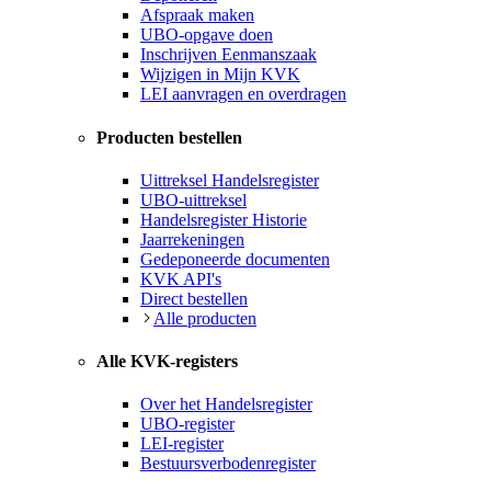
Afspraak maken
UBO-opgave doen
Inschrijven Eenmanszaak
Wijzigen in Mijn KVK
LEI aanvragen en overdragen
Producten bestellen
Uittreksel Handelsregister
UBO-uittreksel
Handelsregister Historie
Jaarrekeningen
Gedeponeerde documenten
KVK API's
Direct bestellen
Alle producten
Alle KVK-registers
Over het Handelsregister
UBO-register
LEI-register
Bestuursverbodenregister