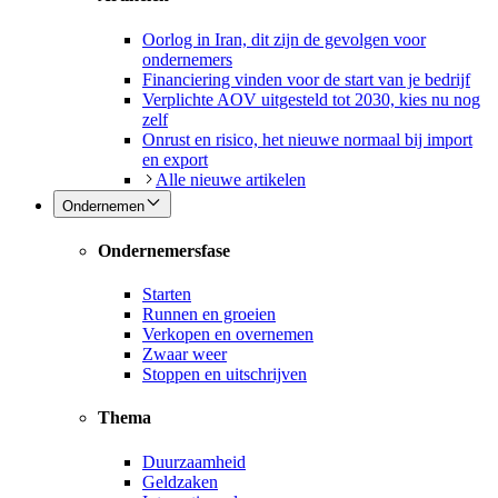
Oorlog in Iran, dit zijn de gevolgen voor
ondernemers
Financiering vinden voor de start van je bedrijf
Verplichte AOV uitgesteld tot 2030, kies nu nog
zelf
Onrust en risico, het nieuwe normaal bij import
en export
Alle nieuwe artikelen
Ondernemen
Ondernemersfase
Starten
Runnen en groeien
Verkopen en overnemen
Zwaar weer
Stoppen en uitschrijven
Thema
Duurzaamheid
Geldzaken