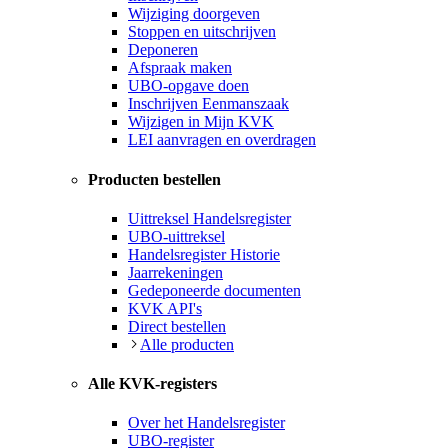
Wijziging doorgeven
Stoppen en uitschrijven
Deponeren
Afspraak maken
UBO-opgave doen
Inschrijven Eenmanszaak
Wijzigen in Mijn KVK
LEI aanvragen en overdragen
Producten bestellen
Uittreksel Handelsregister
UBO-uittreksel
Handelsregister Historie
Jaarrekeningen
Gedeponeerde documenten
KVK API's
Direct bestellen
Alle producten
Alle KVK-registers
Over het Handelsregister
UBO-register