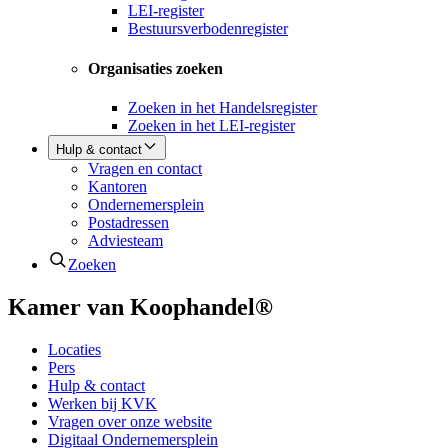
LEI-register
Bestuursverbodenregister
Organisaties zoeken
Zoeken in het Handelsregister
Zoeken in het LEI-register
Hulp & contact
Vragen en contact
Kantoren
Ondernemersplein
Postadressen
Adviesteam
Zoeken
Kamer van Koophandel®
Locaties
Pers
Hulp & contact
Werken bij KVK
Vragen over onze website
Digitaal Ondernemersplein