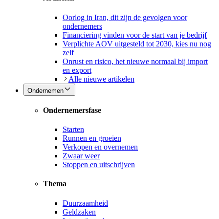
Oorlog in Iran, dit zijn de gevolgen voor
ondernemers
Financiering vinden voor de start van je bedrijf
Verplichte AOV uitgesteld tot 2030, kies nu nog
zelf
Onrust en risico, het nieuwe normaal bij import
en export
Alle nieuwe artikelen
Ondernemen
Ondernemersfase
Starten
Runnen en groeien
Verkopen en overnemen
Zwaar weer
Stoppen en uitschrijven
Thema
Duurzaamheid
Geldzaken