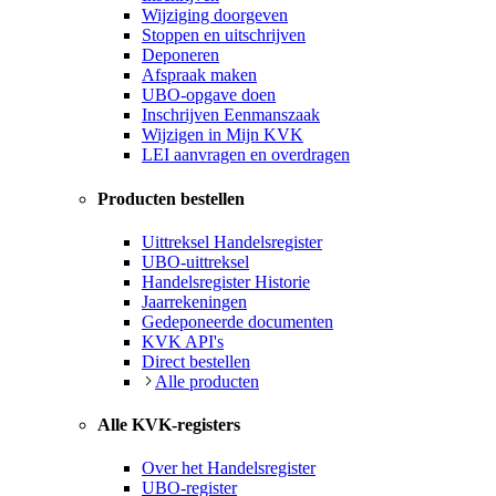
Wijziging doorgeven
Stoppen en uitschrijven
Deponeren
Afspraak maken
UBO-opgave doen
Inschrijven Eenmanszaak
Wijzigen in Mijn KVK
LEI aanvragen en overdragen
Producten bestellen
Uittreksel Handelsregister
UBO-uittreksel
Handelsregister Historie
Jaarrekeningen
Gedeponeerde documenten
KVK API's
Direct bestellen
Alle producten
Alle KVK-registers
Over het Handelsregister
UBO-register