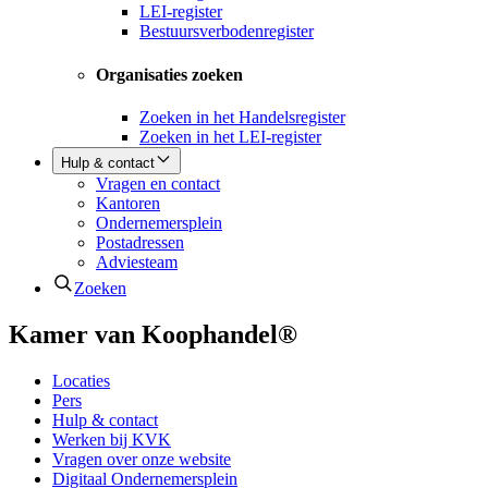
LEI-register
Bestuursverbodenregister
Organisaties zoeken
Zoeken in het Handelsregister
Zoeken in het LEI-register
Hulp & contact
Vragen en contact
Kantoren
Ondernemersplein
Postadressen
Adviesteam
Zoeken
Kamer van Koophandel®
Locaties
Pers
Hulp & contact
Werken bij KVK
Vragen over onze website
Digitaal Ondernemersplein