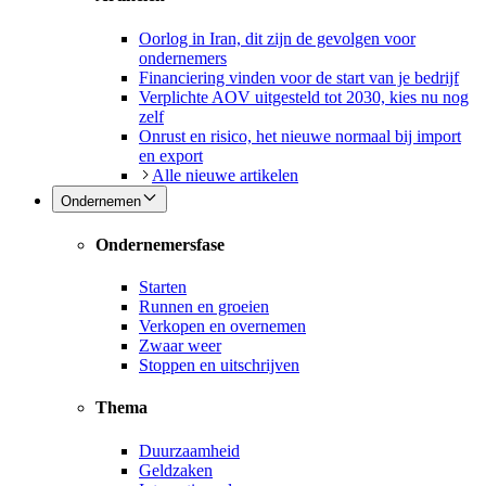
Oorlog in Iran, dit zijn de gevolgen voor
ondernemers
Financiering vinden voor de start van je bedrijf
Verplichte AOV uitgesteld tot 2030, kies nu nog
zelf
Onrust en risico, het nieuwe normaal bij import
en export
Alle nieuwe artikelen
Ondernemen
Ondernemersfase
Starten
Runnen en groeien
Verkopen en overnemen
Zwaar weer
Stoppen en uitschrijven
Thema
Duurzaamheid
Geldzaken