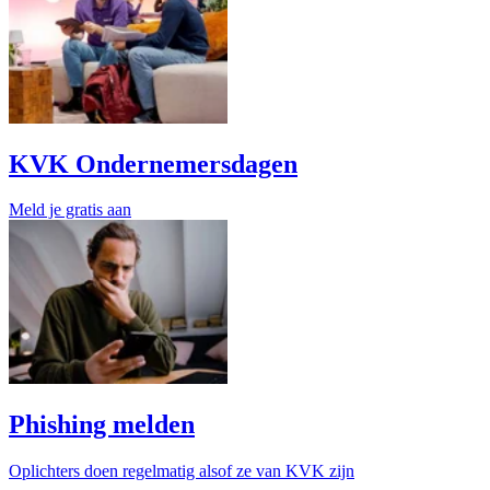
KVK Ondernemersdagen
Meld je gratis aan
Phishing melden
Oplichters doen regelmatig alsof ze van KVK zijn