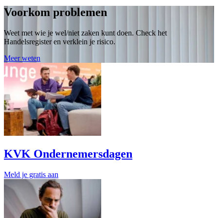
Voorkom problemen
Weet met wie je wel/niet zaken kunt doen. Check het
Handelsregister en verklein je risico.
Meer weten
KVK Ondernemersdagen
Meld je gratis aan