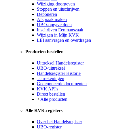
Wijziging doorgeven
Stoppen en uitschrijven
Deponeren
Afspraak maken
UBO-opgave doen
Inschrijven Eenmanszaak
Wijzigen in Mijn KVK
LEI aanvragen en overdragen
Producten bestellen
Uittreksel Handelsregister
UBO-uittreksel
Handelsregister Historie
Jaarrekeningen
Gedeponeerde documenten
KVK API's
Direct bestellen
Alle producten
Alle KVK-registers
Over het Handelsregister
UBO-register