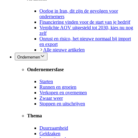
Oorlog in Iran, dit zijn de gevolgen voor
ondernemers
Financiering vinden voor de start van je bedrijf
Verplichte AOV uitgesteld tot 2030, kies nu nog
zelf
Onrust en risico, het nieuwe normaal bij import
en export
Alle nieuwe artikelen
Ondernemen
Ondernemersfase
Starten
Runnen en groeien
Verkopen en overnemen
Zwaar weer
Stoppen en uitschrijven
Thema
Duurzaamheid
Geldzaken