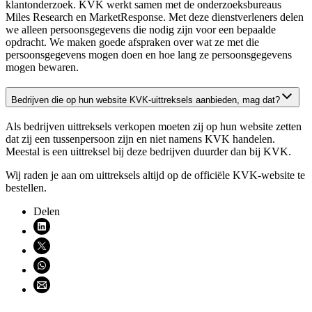
klantonderzoek. KVK werkt samen met de onderzoeksbureaus
Miles Research en MarketResponse. Met deze dienstverleners delen
we alleen persoonsgegevens die nodig zijn voor een bepaalde
opdracht. We maken goede afspraken over wat ze met die
persoonsgegevens mogen doen en hoe lang ze persoonsgegevens
mogen bewaren.
Bedrijven die op hun website KVK-uittreksels aanbieden, mag dat?
Als bedrijven uittreksels verkopen moeten zij op hun website zetten
dat zij een tussenpersoon zijn en niet namens KVK handelen.
Meestal is een uittreksel bij deze bedrijven duurder dan bij KVK.
Wij raden je aan om uittreksels altijd op de
officiële KVK-website
te
bestellen.
Delen
Deel via LinkedIn (opent nieuw venster)
Deel via X (opent nieuw venster)
Deel via WhatsApp (opent WhatsApp)
Deel via email (opent email programma)