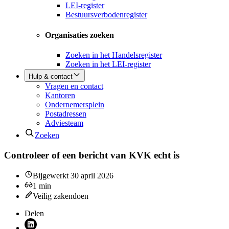
LEI-register
Bestuursverbodenregister
Organisaties zoeken
Zoeken in het Handelsregister
Zoeken in het LEI-register
Hulp & contact
Vragen en contact
Kantoren
Ondernemersplein
Postadressen
Adviesteam
Zoeken
Controleer of een bericht van KVK echt is
Bijgewerkt
30 april 2026
1
min
Veilig zakendoen
Delen
Deel via LinkedIn (opent nieuw venster)