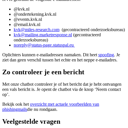
@kvk.nl
@ondertekening.kvk.nl
@events.kvk.nl
@email.kvk.nl
kvk@miles-research.com
(gecontracteerd onderzoeksbureau)
kvk@
mailing.
marketresponse.nl
(gecontracteerd
onderzoeksbureau)
noreply@status-page.statuspal.eu
Oplichters kunnen e-mailadressen namaken. Dit heet
spoofing
. Je
ziet dan geen verschil tussen het echte en het neppe e-mailadres.
Zo controleer je een bericht
Met onze chatbot controleer je of het bericht dat je hebt ontvangen
een vals bericht is. Je opent de chatbot via de knop ‘Neem contact
op’.
Bekijk ook het
overzicht met actuele voorbeelden van
phishingmails
die nu rondgaan.
Veelgestelde vragen