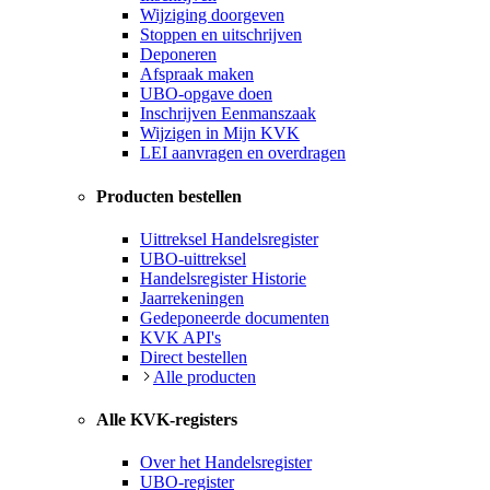
Wijziging doorgeven
Stoppen en uitschrijven
Deponeren
Afspraak maken
UBO-opgave doen
Inschrijven Eenmanszaak
Wijzigen in Mijn KVK
LEI aanvragen en overdragen
Producten bestellen
Uittreksel Handelsregister
UBO-uittreksel
Handelsregister Historie
Jaarrekeningen
Gedeponeerde documenten
KVK API's
Direct bestellen
Alle producten
Alle KVK-registers
Over het Handelsregister
UBO-register