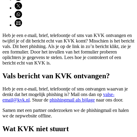
Deel via X (opent nieuw venster)
Deel via WhatsApp (opent WhatsApp)
Deel via email (opent email programma)
Heb je een e-mail, brief, telefoontje of sms van KVK ontvangen en
twijfel je of dit bericht echt van KVK komt? Misschien is het bericht
vals. Dit heet phishing. Als je op de link in zo’n bericht klikt, zie je
een formulier. Door het invullen van het formulier proberen
oplichters je gegevens te stelen. Lees hoe je controleert of een
bericht echt van KVK is.
Vals bericht van KVK ontvangen?
Heb je een e-mail, brief, telefoontje of sms ontvangen waarvan je
denkt dat het mogelijk phishing is? Mail ons dan op
valse-
email@kvk.nl
. Stuur de
phishingmail als
bijlage
naar ons door.
Samen met een partner onderzoeken we de phishingmail en halen
we de nepwebsite offline.
Wat KVK niet stuurt