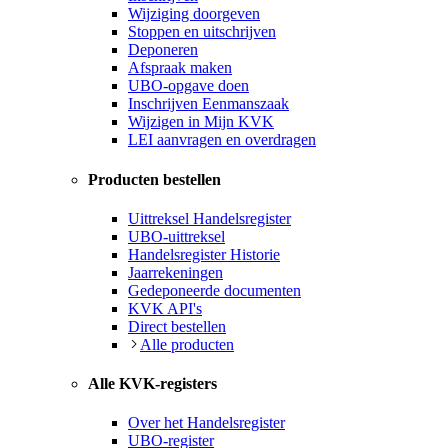
Wijziging doorgeven
Stoppen en uitschrijven
Deponeren
Afspraak maken
UBO-opgave doen
Inschrijven Eenmanszaak
Wijzigen in Mijn KVK
LEI aanvragen en overdragen
Producten bestellen
Uittreksel Handelsregister
UBO-uittreksel
Handelsregister Historie
Jaarrekeningen
Gedeponeerde documenten
KVK API's
Direct bestellen
Alle producten
Alle KVK-registers
Over het Handelsregister
UBO-register