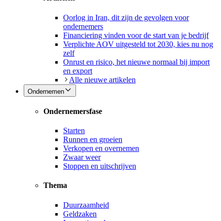
Oorlog in Iran, dit zijn de gevolgen voor
ondernemers
Financiering vinden voor de start van je bedrijf
Verplichte AOV uitgesteld tot 2030, kies nu nog
zelf
Onrust en risico, het nieuwe normaal bij import
en export
Alle nieuwe artikelen
Ondernemen
Ondernemersfase
Starten
Runnen en groeien
Verkopen en overnemen
Zwaar weer
Stoppen en uitschrijven
Thema
Duurzaamheid
Geldzaken