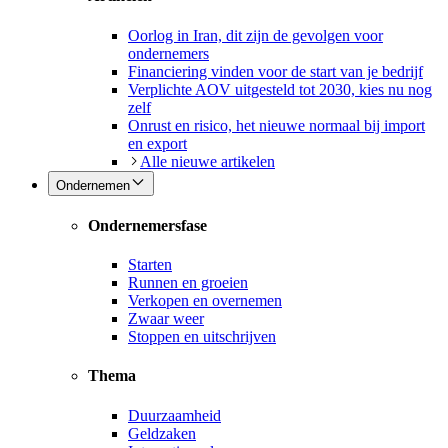
Oorlog in Iran, dit zijn de gevolgen voor
ondernemers
Financiering vinden voor de start van je bedrijf
Verplichte AOV uitgesteld tot 2030, kies nu nog
zelf
Onrust en risico, het nieuwe normaal bij import
en export
Alle nieuwe artikelen
Ondernemen
Ondernemersfase
Starten
Runnen en groeien
Verkopen en overnemen
Zwaar weer
Stoppen en uitschrijven
Thema
Duurzaamheid
Geldzaken