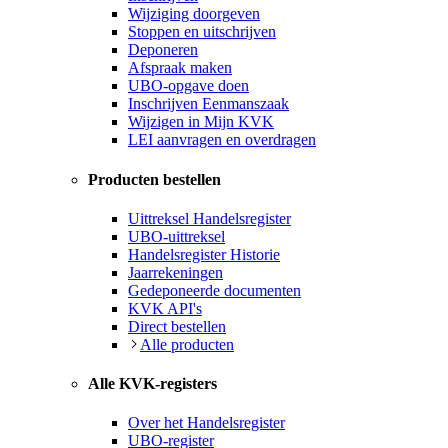
Wijziging doorgeven
Stoppen en uitschrijven
Deponeren
Afspraak maken
UBO-opgave doen
Inschrijven Eenmanszaak
Wijzigen in Mijn KVK
LEI aanvragen en overdragen
Producten bestellen
Uittreksel Handelsregister
UBO-uittreksel
Handelsregister Historie
Jaarrekeningen
Gedeponeerde documenten
KVK API's
Direct bestellen
Alle producten
Alle KVK-registers
Over het Handelsregister
UBO-register