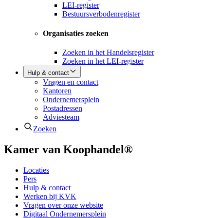
LEI-register
Bestuursverbodenregister
Organisaties zoeken
Zoeken in het Handelsregister
Zoeken in het LEI-register
Hulp & contact
Vragen en contact
Kantoren
Ondernemersplein
Postadressen
Adviesteam
Zoeken
Kamer van Koophandel®
Locaties
Pers
Hulp & contact
Werken bij KVK
Vragen over onze website
Digitaal Ondernemersplein