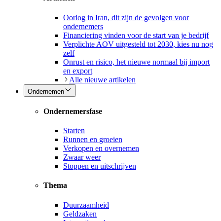
Oorlog in Iran, dit zijn de gevolgen voor
ondernemers
Financiering vinden voor de start van je bedrijf
Verplichte AOV uitgesteld tot 2030, kies nu nog
zelf
Onrust en risico, het nieuwe normaal bij import
en export
Alle nieuwe artikelen
Ondernemen
Ondernemersfase
Starten
Runnen en groeien
Verkopen en overnemen
Zwaar weer
Stoppen en uitschrijven
Thema
Duurzaamheid
Geldzaken