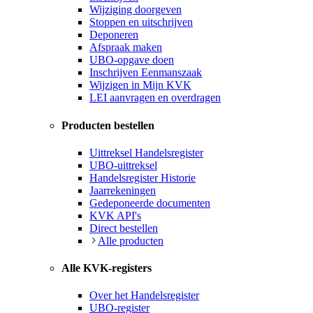
Wijziging doorgeven
Stoppen en uitschrijven
Deponeren
Afspraak maken
UBO-opgave doen
Inschrijven Eenmanszaak
Wijzigen in Mijn KVK
LEI aanvragen en overdragen
Producten bestellen
Uittreksel Handelsregister
UBO-uittreksel
Handelsregister Historie
Jaarrekeningen
Gedeponeerde documenten
KVK API's
Direct bestellen
Alle producten
Alle KVK-registers
Over het Handelsregister
UBO-register