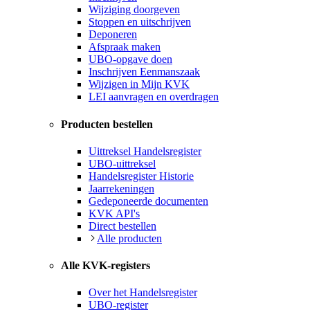
Wijziging doorgeven
Stoppen en uitschrijven
Deponeren
Afspraak maken
UBO-opgave doen
Inschrijven Eenmanszaak
Wijzigen in Mijn KVK
LEI aanvragen en overdragen
Producten bestellen
Uittreksel Handelsregister
UBO-uittreksel
Handelsregister Historie
Jaarrekeningen
Gedeponeerde documenten
KVK API's
Direct bestellen
Alle producten
Alle KVK-registers
Over het Handelsregister
UBO-register