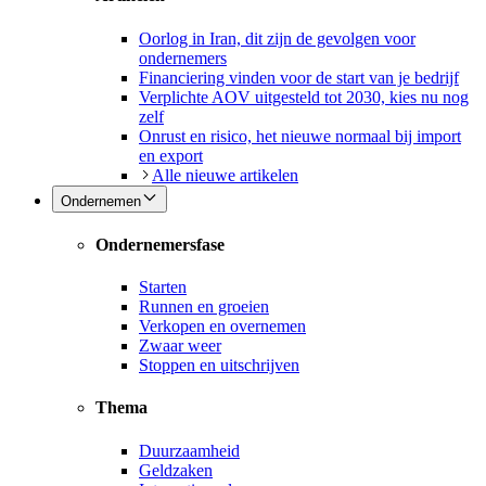
Oorlog in Iran, dit zijn de gevolgen voor
ondernemers
Financiering vinden voor de start van je bedrijf
Verplichte AOV uitgesteld tot 2030, kies nu nog
zelf
Onrust en risico, het nieuwe normaal bij import
en export
Alle nieuwe artikelen
Ondernemen
Ondernemersfase
Starten
Runnen en groeien
Verkopen en overnemen
Zwaar weer
Stoppen en uitschrijven
Thema
Duurzaamheid
Geldzaken