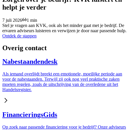
helpt je verder
7 juli 2026
1 min
Stel je vragen aan KVK, ook als het minder gaat met je bedrijf. De
ervaren adviseurs luisteren en verwijzen je door naar passende hulp.
Ontdek de stappen
Overig contact
Nabestaandendesk
Als iemand overlijdt breekt een emotionele, moeilijke periode aan
voor de nabestaanden. Terwijl zij ook nog veel praktische zaken
moeten regelen, zoals de uitschrijving van de overledene uit het
Handelsregister.
FinancieringsGids
Op zoek naar passende financiering voor je bedrijf? Onze adviseurs