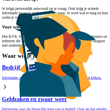
Je krijgt persoonlijk antwoord op je vraag. Ook krijg je actuele
informatie en waar nodig advies op maat. Je weet wat er mag en kan
zodat je verder kunt met ondernemen.
Voor wie?
Het KVK Adviesteam beantwoordt vragen van alle ondernemers en
iedereen die ondernemer wil worden. Of van plan is om te stoppen
met ondernemen.
Waar wil je meer over weten?
Bedrijf starten
Informatie over alles wat bij de start van een bedrijf komt kijken.
Geldzaken en zwaar weer
Informatie over de financiële kant van je bedrijf. Ook als het minder