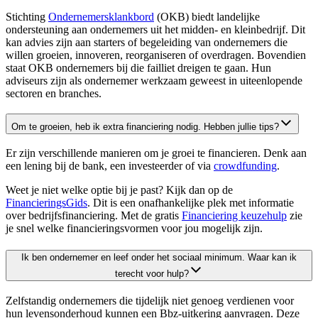
Stichting
Ondernemersklankbord
(OKB) biedt landelijke
ondersteuning aan ondernemers uit het midden- en kleinbedrijf. Dit
kan advies zijn aan starters of begeleiding van ondernemers die
willen groeien, innoveren, reorganiseren of overdragen. Bovendien
staat OKB ondernemers bij die failliet dreigen te gaan. Hun
adviseurs zijn als ondernemer werkzaam geweest in uiteenlopende
sectoren en branches.
Om te groeien, heb ik extra financiering nodig. Hebben jullie tips?
Er zijn verschillende manieren om je groei te financieren. Denk aan
een lening bij de bank, een investeerder of via
crowdfunding
.
Weet je niet welke optie bij je past? Kijk dan op de
FinancieringsGids
. Dit is een onafhankelijke plek met informatie
over bedrijfsfinanciering. Met de gratis
Financiering keuzehulp
zie
je snel welke financieringsvormen voor jou mogelijk zijn.
Ik ben ondernemer en leef onder het sociaal minimum. Waar kan ik
terecht voor hulp?
Zelfstandig ondernemers die tijdelijk niet genoeg verdienen voor
hun levensonderhoud kunnen een Bbz-uitkering aanvragen. Deze