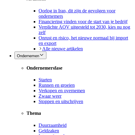
Oorlog in Iran, dit zijn de gevolgen voor
ondernemers
Financiering vinden voor de start van je bedrijf
Verplichte AOV uitgesteld tot 2030, kies nu nog
zelf
Onrust en risico, het nieuwe normaal bij import
en export
Alle nieuwe artikelen
Ondernemen
Ondernemersfase
Starten
Runnen en groeien
Verkopen en overnemen
Zwaar weer
Stoppen en uitschrijven
Thema
Duurzaamheid
Geldzaken