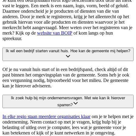
Je kunt een bedrijfsnaam en/of logo beschermen door deze als merk
vast te leggen. Een merk is een naam, logo, vorm, beeld of geluid.
Daarmee onderscheid je je producten of diensten van die van
anderen. Door je merk te registreren, krijg je het alleenrecht op het
gebruik hiervan voor alle producten en diensten waarvoor je het
merkrecht hebt aangevraagd. Meer weten over het registreren van je
merk? Kijk op de
website van
BOIP
of kom langs op hun
spreekuur.
Ik wil een bedrijf starten vanuit huis. Hoe kan de gemeente mij helpen?
Of je nu vanuit huis start of in een bedrijfspand, check altijd of dit
past binnen het omgevingsplan van de gemeente. Soms heb je ook
een vergunning nodig, bijvoorbeeld voor het milieu. De gemeente
kan je hierover adviseren.
Ik zoek hulp bij mijn ondernemersvragen. Met wie kan ik hierover
sparren?
In elke regio staan meerdere organisaties klaar
om je te helpen met je
onderneming. Neem contact op met je vragen, krijg hulp bij je
belasting of uitleg over je computer, lees wat je gemeente voor je
kan betekenen of kijk of je kunt netwerken in je omgeving.