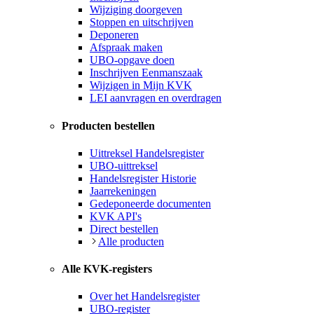
Wijziging doorgeven
Stoppen en uitschrijven
Deponeren
Afspraak maken
UBO-opgave doen
Inschrijven Eenmanszaak
Wijzigen in Mijn KVK
LEI aanvragen en overdragen
Producten bestellen
Uittreksel Handelsregister
UBO-uittreksel
Handelsregister Historie
Jaarrekeningen
Gedeponeerde documenten
KVK API's
Direct bestellen
Alle producten
Alle KVK-registers
Over het Handelsregister
UBO-register