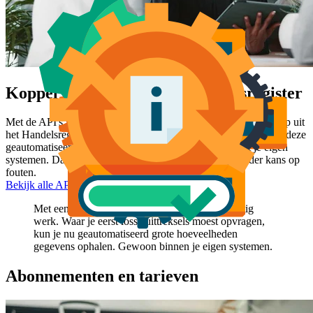
Koppel systemen aan het Handelsregister
Met de API's van KVK haal je automatisch bedrijfsinformatie op uit
het Handelsregister. Het voordeel van een API-koppeling is dat deze
geautomatiseerd actuele gegevens ophaalt en match met je eigen
systemen. Dat maakt werkprocessen sneller en met minder kans op
fouten.
Bekijk alle API's
Met een API-koppeling bespaar je veel handmatig
werk. Waar je eerst losse uittreksels moest opvragen,
kun je nu geautomatiseerd grote hoeveelheden
gegevens ophalen. Gewoon binnen je eigen systemen.
Abonnementen en tarieven