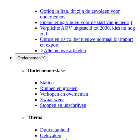
Oorlog in Iran, dit zijn de gevolgen voor
ondernemers
Financiering vinden voor de start van je bedrijf
Verplichte AOV uitgesteld tot 2030, kies nu nog
zelf
Onrust en risico, het nieuwe normaal bij import
en export
Alle nieuwe artikelen
Ondernemen
Ondernemersfase
Starten
Runnen en groeien
Verkopen en overnemen
Zwaar weer
Stoppen en uitschrijven
Thema
Duurzaamheid
Geldzaken