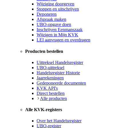
Wijziging doorgeven
Stoppen en uitschrijven
Deponeren
Afspraak maken
UBO-opgave doen
Inschrijven Eenmanszaak
Wijzigen in Mijn KVK
LEI aanvragen en overdragen
Producten bestellen
Uittreksel Handelsregister
UBO-uittreksel
Handelsregister Historie
Jaarrekeningen
Gedeponeerde documenten
KVK API's
Direct bestellen
Alle producten
Alle KVK-registers
Over het Handelsregister
UBO-register