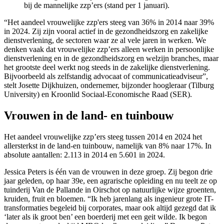
bij de mannelijke zzp’ers (stand per 1 januari).
“Het aandeel vrouwelijke zzp'ers steeg van 36% in 2014 naar 39%
in 2024. Zij zijn vooral actief in de gezondheidszorg en zakelijke
dienstverlening, de sectoren waar ze al vele jaren in werken. We
denken vaak dat vrouwelijke zzp’ers alleen werken in persoonlijke
dienstverlening en in de gezondheidszorg en welzijn branches, maar
het grootste deel werkt nog steeds in de zakelijke dienstverlening.
Bijvoorbeeld als zelfstandig advocaat of communicatieadviseur”,
stelt Josette Dijkhuizen, ondernemer, bijzonder hoogleraar (Tilburg
University) en Kroonlid Sociaal-Economische Raad (SER).
Vrouwen in de land- en tuinbouw
Het aandeel vrouwelijke zzp’ers steeg tussen 2014 en 2024 het
allersterkst in de land-en tuinbouw, namelijk van 8% naar 17%. In
absolute aantallen: 2.113 in 2014 en 5.601 in 2024.
Jessica Peters is één van de vrouwen in deze groep. Zij begon drie
jaar geleden, op haar 39e, een agrarische opleiding en nu teelt ze op
tuinderij Van de Pallande in Oirschot op natuurlijke wijze groenten,
kruiden, fruit en bloemen. “Ik heb jarenlang als ingenieur grote IT-
transformaties begeleid bij corporates, maar ook altijd gezegd dat ik
‘later als ik groot ben’ een boerderij met een geit wilde. Ik begon