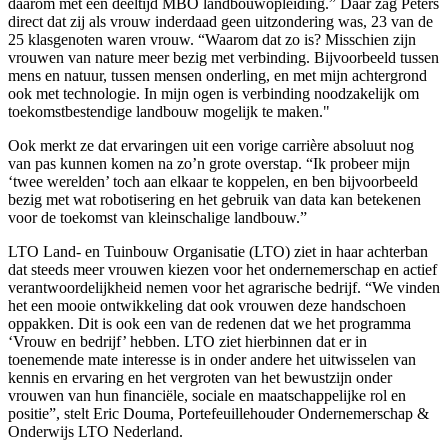
daarom met een deeltijd MBO landbouwopleiding.” Daar zag Peters
direct dat zij als vrouw inderdaad geen uitzondering was, 23 van de
25 klasgenoten waren vrouw. “Waarom dat zo is? Misschien zijn
vrouwen van nature meer bezig met verbinding. Bijvoorbeeld tussen
mens en natuur, tussen mensen onderling, en met mijn achtergrond
ook met technologie. In mijn ogen is verbinding noodzakelijk om
toekomstbestendige landbouw mogelijk te maken."
Ook merkt ze dat ervaringen uit een vorige carrière absoluut nog
van pas kunnen komen na zo’n grote overstap. “Ik probeer mijn
‘twee werelden’ toch aan elkaar te koppelen, en ben bijvoorbeeld
bezig met wat robotisering en het gebruik van data kan betekenen
voor de toekomst van kleinschalige landbouw.”
LTO Land- en Tuinbouw Organisatie (LTO) ziet in haar achterban
dat steeds meer vrouwen kiezen voor het ondernemerschap en actief
verantwoordelijkheid nemen voor het agrarische bedrijf. “We vinden
het een mooie ontwikkeling dat ook vrouwen deze handschoen
oppakken. Dit is ook een van de redenen dat we het programma
‘Vrouw en bedrijf’ hebben. LTO ziet hierbinnen dat er in
toenemende mate interesse is in onder andere het uitwisselen van
kennis en ervaring en het vergroten van het bewustzijn onder
vrouwen van hun financiële, sociale en maatschappelijke rol en
positie”, stelt Eric Douma, Portefeuillehouder Ondernemerschap &
Onderwijs LTO Nederland.