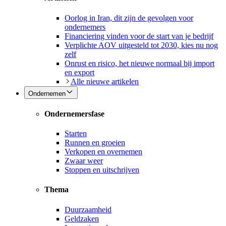
Oorlog in Iran, dit zijn de gevolgen voor
ondernemers
Financiering vinden voor de start van je bedrijf
Verplichte AOV uitgesteld tot 2030, kies nu nog
zelf
Onrust en risico, het nieuwe normaal bij import
en export
Alle nieuwe artikelen
Ondernemen
Ondernemersfase
Starten
Runnen en groeien
Verkopen en overnemen
Zwaar weer
Stoppen en uitschrijven
Thema
Duurzaamheid
Geldzaken