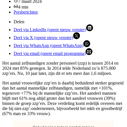
7 maart 2024
4
min
Persberichten
Delen
Deel via LinkedIn (opent nieuw venster)
Deel via X (opent nieuw venster)
Deel via WhatsApp (opent WhatsApp)
Deel via email (opent email programma)
Het aantal zelfstandigen zonder personeel (zzp) is tussen 2014 en
2024 met 85% gestegen. In 2014 telde Nederland zo’n 875.000
zzp’ers. Nu, 10 jaar later, zijn dit er iets meer dan 1,6 miljoen.
Het aantal vrouwelijke zzp’ers is daarbij beduidend sterker gegroeid
dan het aantal mannelijke zelfstandigen, namelijk met +101%,
tegenover +77% bij de mannelijke zzp’ers. Het aandeel mannen
blijft met 61% nog altijd groter dan het aandeel vrouwen (39%)
binnen de groep zzp’ers. Deze verdeling komt redelijk overeen met
die bij niet-zzp’-ondernemers, bijvoorbeeld het mkb en grootbedrijf
(67% man en 33% vrouw).