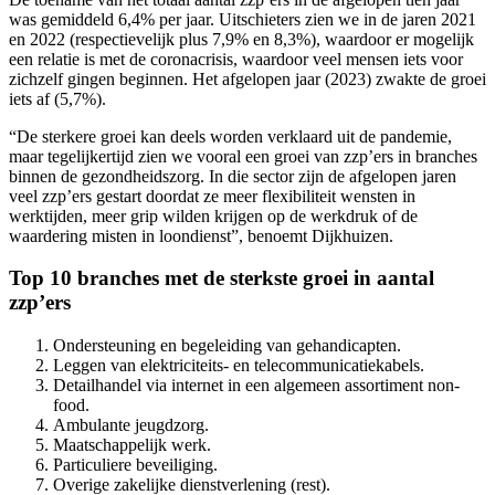
was gemiddeld 6,4% per jaar. Uitschieters zien we in de jaren 2021
en 2022 (respectievelijk plus 7,9% en 8,3%), waardoor er mogelijk
een relatie is met de coronacrisis, waardoor veel mensen iets voor
zichzelf gingen beginnen. Het afgelopen jaar (2023) zwakte de groei
iets af (5,7%).
“De sterkere groei kan deels worden verklaard uit de pandemie,
maar tegelijkertijd zien we vooral een groei van zzp’ers in branches
binnen de gezondheidszorg. In die sector zijn de afgelopen jaren
veel zzp’ers gestart doordat ze meer flexibiliteit wensten in
werktijden, meer grip wilden krijgen op de werkdruk of de
waardering misten in loondienst”, benoemt Dijkhuizen.
Top 10 branches met de sterkste groei in aantal
zzp’ers
Ondersteuning en begeleiding van gehandicapten.
Leggen van elektriciteits- en telecommunicatiekabels.
Detailhandel via internet in een algemeen assortiment non-
food.
Ambulante jeugdzorg.
Maatschappelijk werk.
Particuliere beveiliging.
Overige zakelijke dienstverlening (rest).