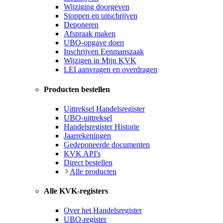
Wijziging doorgeven
Stoppen en uitschrijven
Deponeren
Afspraak maken
UBO-opgave doen
Inschrijven Eenmanszaak
Wijzigen in Mijn KVK
LEI aanvragen en overdragen
Producten bestellen
Uittreksel Handelsregister
UBO-uittreksel
Handelsregister Historie
Jaarrekeningen
Gedeponeerde documenten
KVK API's
Direct bestellen
Alle producten
Alle KVK-registers
Over het Handelsregister
UBO-register