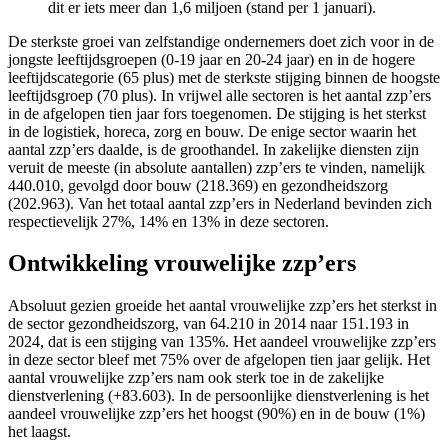
dit er iets meer dan 1,6 miljoen (stand per 1 januari).
De sterkste groei van zelfstandige ondernemers doet zich voor in de
jongste leeftijdsgroepen (0-19 jaar en 20-24 jaar) en in de hogere
leeftijdscategorie (65 plus) met de sterkste stijging binnen de hoogste
leeftijdsgroep (70 plus). In vrijwel alle sectoren is het aantal zzp’ers
in de afgelopen tien jaar fors toegenomen. De stijging is het sterkst
in de logistiek, horeca, zorg en bouw. De enige sector waarin het
aantal zzp’ers daalde, is de groothandel. In zakelijke diensten zijn
veruit de meeste (in absolute aantallen) zzp’ers te vinden, namelijk
440.010, gevolgd door bouw (218.369) en gezondheidszorg
(202.963). Van het totaal aantal zzp’ers in Nederland bevinden zich
respectievelijk 27%, 14% en 13% in deze sectoren.
Ontwikkeling vrouwelijke zzp’ers
Absoluut gezien groeide het aantal vrouwelijke zzp’ers het sterkst in
de sector gezondheidszorg, van 64.210 in 2014 naar 151.193 in
2024, dat is een stijging van 135%. Het aandeel vrouwelijke zzp’ers
in deze sector bleef met 75% over de afgelopen tien jaar gelijk. Het
aantal vrouwelijke zzp’ers nam ook sterk toe in de zakelijke
dienstverlening (+83.603). In de persoonlijke dienstverlening is het
aandeel vrouwelijke zzp’ers het hoogst (90%) en in de bouw (1%)
het laagst.