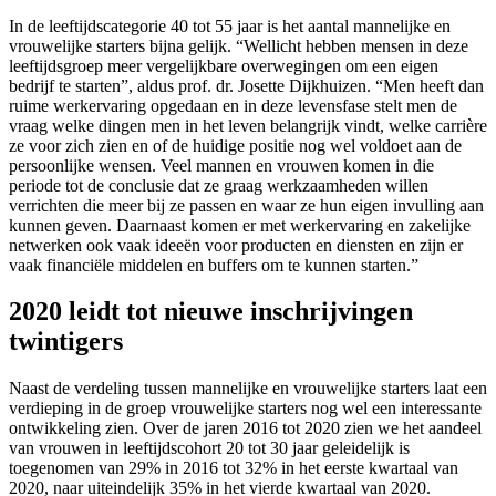
In de leeftijdscategorie 40 tot 55 jaar is het aantal mannelijke en
vrouwelijke starters bijna gelijk. “Wellicht hebben mensen in deze
leeftijdsgroep meer vergelijkbare overwegingen om een eigen
bedrijf te starten”, aldus prof. dr. Josette Dijkhuizen. “Men heeft dan
ruime werkervaring opgedaan en in deze levensfase stelt men de
vraag welke dingen men in het leven belangrijk vindt, welke carrière
ze voor zich zien en of de huidige positie nog wel voldoet aan de
persoonlijke wensen. Veel mannen en vrouwen komen in die
periode tot de conclusie dat ze graag werkzaamheden willen
verrichten die meer bij ze passen en waar ze hun eigen invulling aan
kunnen geven. Daarnaast komen er met werkervaring en zakelijke
netwerken ook vaak ideeën voor producten en diensten en zijn er
vaak financiële middelen en buffers om te kunnen starten.”
2020 leidt tot nieuwe inschrijvingen
twintigers
Naast de verdeling tussen mannelijke en vrouwelijke starters laat een
verdieping in de groep vrouwelijke starters nog wel een interessante
ontwikkeling zien. Over de jaren 2016 tot 2020 zien we het aandeel
van vrouwen in leeftijdscohort 20 tot 30 jaar geleidelijk is
toegenomen van 29% in 2016 tot 32% in het eerste kwartaal van
2020, naar uiteindelijk 35% in het vierde kwartaal van 2020.