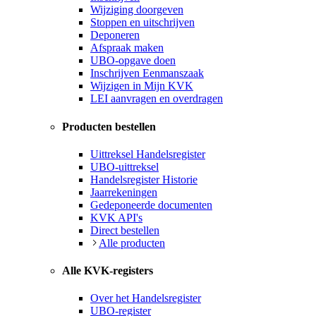
Wijziging doorgeven
Stoppen en uitschrijven
Deponeren
Afspraak maken
UBO-opgave doen
Inschrijven Eenmanszaak
Wijzigen in Mijn KVK
LEI aanvragen en overdragen
Producten bestellen
Uittreksel Handelsregister
UBO-uittreksel
Handelsregister Historie
Jaarrekeningen
Gedeponeerde documenten
KVK API's
Direct bestellen
Alle producten
Alle KVK-registers
Over het Handelsregister
UBO-register