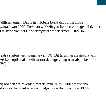
lissementen. Dat is het globale beeld dat oprijst uit de
artaal van 2020. Deze ontwikkelingen hebben ertoe geleid dat het
ar. De stand van het Handelsregister was daarmee 2.109.363
 extra starters, een toename van 8%. Dit terwijl er als gevolg van
erkers optimaal inzetbaar om de hoge vraag naar afspraken af te
-3%).
ierbij houden we rekening met de extra ruim 7.000 ambtshalve
e stoppers. In totaal werden de afgelopen drie maanden 38.440