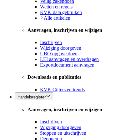
Veilig zakendoen
Wetten en regels
KVK-data gebruiken
Alle artikelen
Aanvragen, inschrijven en wijzigen
Inschrijven
Wijziging doorgeven
UBO opgave doen
LEI aanvragen en overdragen
Exportdocument aanvragen
Downloads en publicaties
KVK Cijfers en trends
Handelsregister
Aanvragen, inschrijven en wijzigen
Inschrijven
Wijziging doorgeven
Stoppen en uitschrijven
Deponeren