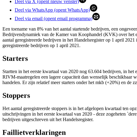
Deel via X (opent nieuw venster)
Deel via WhatsApp (opent WhatsApp)
Deel via email (opent email programma)
Een toename van 8% van het aantal startende bedrijven, een ongeveer e
Bedrijvendynamiek van de Kamer van Koophandel (KVK) over het eers
aantal geregistreerde bedrijven in het Handelsregister op 1 april 202
geregistreerde bedrijven op 1 april 2021.
Starters
Startten in het eerste kwartaal van 2020 nog 63.604 bedrijven, in het 
RIVM-maatregelen een lagere capaciteit dan wenselijk beschikbaar wa
handelen. Er zijn relatief meer starters onder het mkb (+20%) en de z
Stoppers
Het aantal geregistreerde stoppers is in het afgelopen kwartaal ten o
uitschrijvingen in het eerste kwartaal van 2020 - deze zogeheten `der
bedrijven uitgeschreven uit het Handelsregister.
Faillietverklaringen