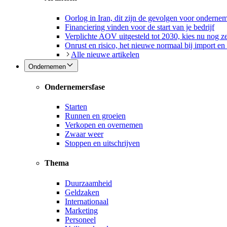
Oorlog in Iran, dit zijn de gevolgen voor onderne
Financiering vinden voor de start van je bedrijf
Verplichte AOV uitgesteld tot 2030, kies nu nog ze
Onrust en risico, het nieuwe normaal bij import en
Alle nieuwe artikelen
Ondernemen
Ondernemersfase
Starten
Runnen en groeien
Verkopen en overnemen
Zwaar weer
Stoppen en uitschrijven
Thema
Duurzaamheid
Geldzaken
Internationaal
Marketing
Personeel