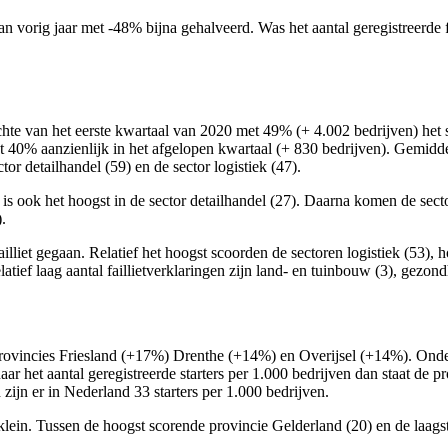
van vorig jaar met -48% bijna gehalveerd. Was het aantal geregistreerde 
zichte van het eerste kwartaal van 2020 met 49% (+ 4.002 bedrijven) het
 40% aanzienlijk in het afgelopen kwartaal (+ 830 bedrijven). Gemiddeld
tor detailhandel (59) en de sector logistiek (47).
 is ook het hoogst in de sector detailhandel (27). Daarna komen de secto
.
ailliet gegaan. Relatief het hoogst scoorden de sectoren logistiek (53)
tief laag aantal faillietverklaringen zijn land- en tuinbouw (3), gezondhe
 de provincies Friesland (+17%) Drenthe (+14%) en Overijsel (+14%). On
 het aantal geregistreerde starters per 1.000 bedrijven dan staat de pr
jn er in Nederland 33 starters per 1.000 bedrijven.
 klein. Tussen de hoogst scorende provincie Gelderland (20) en de laags