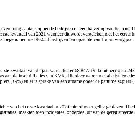
ven hoog aantal stoppende bedrijven en een halvering van het aantal fail
te kwartaal van 2021 wanneer dit wordt vergeleken met het eerste kw
1 is toegenomen met 90.623 bedrijven ten opzichte van 1 april vorig ja
eerste kwartaal van dit jaar waren het er 68.847. Dit komt neer op 5.243
s aan de inschrijfbalies van KVK. Hierdoor waren niet alle baliemedew
zp’ers (+9%) en er is sprake van een afname onder de parttime zzp’ers (
pzichte van het eerste kwartaal in 2020 min of meer gelijk gebleven. H
egistraties’ maakten toen incidenteel onderdeel uit van de geregistreerd