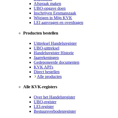
Afspraak maken
UBO-opgave doen
Inschrijven Eenmanszaak
Wijzigen in Mijn KVK
LEI aanvragen en overdragen
Producten bestellen
Uittreksel Handelsregister
UBO-uittreksel
Handelsregister Historie
Jaarrekeningen
Gedeponeerde documenten
KVK API's
Direct bestellen
Alle producten
Alle KVK-registers
Over het Handelsregister
UBO-register
LEI-register
Bestuursverbodenregister