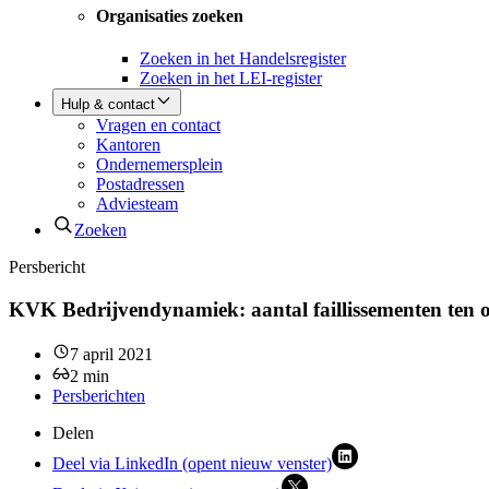
Organisaties zoeken
Zoeken in het Handelsregister
Zoeken in het LEI-register
Hulp & contact
Vragen en contact
Kantoren
Ondernemersplein
Postadressen
Adviesteam
Zoeken
Persbericht
KVK Bedrijvendynamiek: aantal faillissementen ten o
7 april 2021
2
min
Persberichten
Delen
Deel via LinkedIn (opent nieuw venster)