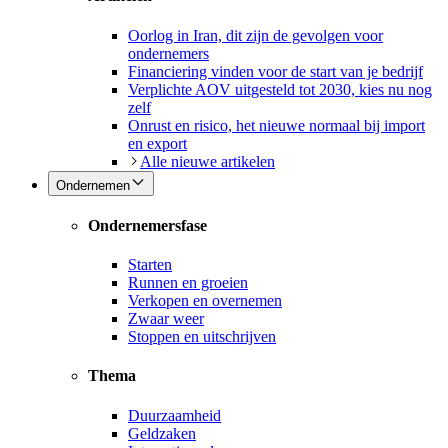
Oorlog in Iran, dit zijn de gevolgen voor
ondernemers
Financiering vinden voor de start van je bedrijf
Verplichte AOV uitgesteld tot 2030, kies nu nog
zelf
Onrust en risico, het nieuwe normaal bij import
en export
Alle nieuwe artikelen
Ondernemen
Ondernemersfase
Starten
Runnen en groeien
Verkopen en overnemen
Zwaar weer
Stoppen en uitschrijven
Thema
Duurzaamheid
Geldzaken