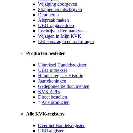
Wijziging doorgeven
Stoppen en uitschrijven
Deponeren
Afspraak maken
UBO-opgave doen
Inschrijven Eenmanszaak
Wijzigen in Mijn KVK
LEI aanvragen en overdragen
Producten bestellen
Uittreksel Handelsregister
UBO-uittreksel
Handelsregister Historie
Jaarrekeningen
Gedeponeerde documenten
KVK API's
Direct bestellen
Alle producten
Alle KVK-registers
Over het Handelsregister
UBO-register