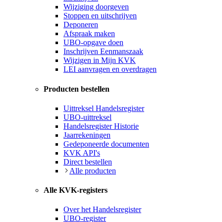
Wijziging doorgeven
Stoppen en uitschrijven
Deponeren
Afspraak maken
UBO-opgave doen
Inschrijven Eenmanszaak
Wijzigen in Mijn KVK
LEI aanvragen en overdragen
Producten bestellen
Uittreksel Handelsregister
UBO-uittreksel
Handelsregister Historie
Jaarrekeningen
Gedeponeerde documenten
KVK API's
Direct bestellen
Alle producten
Alle KVK-registers
Over het Handelsregister
UBO-register