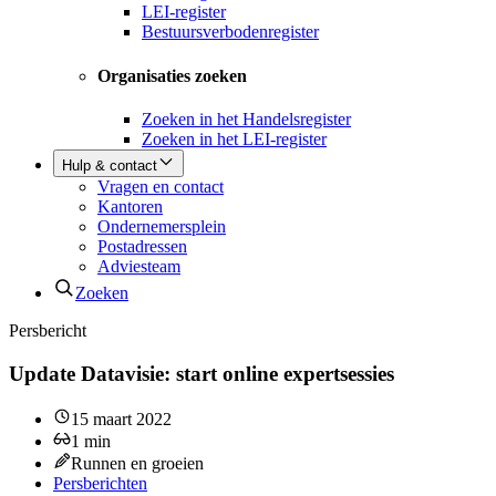
LEI-register
Bestuursverbodenregister
Organisaties zoeken
Zoeken in het Handelsregister
Zoeken in het LEI-register
Hulp & contact
Vragen en contact
Kantoren
Ondernemersplein
Postadressen
Adviesteam
Zoeken
Persbericht
Update Datavisie: start online expertsessies
15 maart 2022
1
min
Runnen en groeien
Persberichten