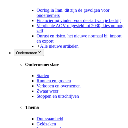
Oorlog in Iran, dit zijn de gevolgen voor
ondernemers
Financiering vinden voor de start van je bedrijf
Verplichte AOV uitgesteld tot 2030, kies nu nog
zelf
Onrust en risico, het nieuwe normaal bij import
en export
Alle nieuwe artikelen
Ondernemen
Ondernemersfase
Starten
Runnen en groeien
Verkopen en overnemen
Zwaar weer
Stoppen en uitschrijven
Thema
Duurzaamheid
Geldzaken