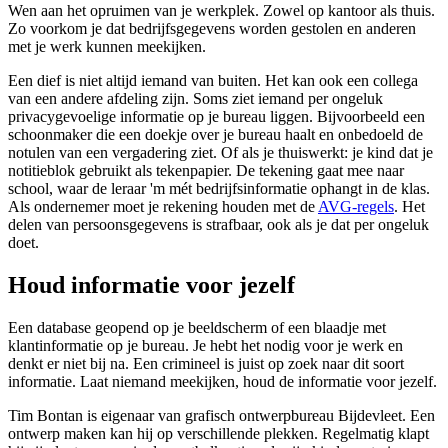
Wen aan het opruimen van je werkplek. Zowel op kantoor als thuis.
Zo voorkom je dat bedrijfsgegevens worden gestolen en anderen
met je werk kunnen meekijken.
Een dief is niet altijd iemand van buiten. Het kan ook een collega
van een andere afdeling zijn. Soms ziet iemand per ongeluk
privacygevoelige informatie op je bureau liggen. Bijvoorbeeld een
schoonmaker die een doekje over je bureau haalt en onbedoeld de
notulen van een vergadering ziet. Of als je thuiswerkt: je kind dat je
notitieblok gebruikt als tekenpapier. De tekening gaat mee naar
school, waar de leraar 'm mét bedrijfsinformatie ophangt in de klas.
Als ondernemer moet je rekening houden met de
AVG-regels
. Het
delen van persoonsgegevens is strafbaar, ook als je dat per ongeluk
doet.
Houd informatie voor jezelf
Een database geopend op je beeldscherm of een blaadje met
klantinformatie op je bureau. Je hebt het nodig voor je werk en
denkt er niet bij na. Een crimineel is juist op zoek naar dit soort
informatie. Laat niemand meekijken, houd de informatie voor jezelf.
Tim Bontan is eigenaar van grafisch ontwerpbureau Bijdevleet. Een
ontwerp maken kan hij op verschillende plekken. Regelmatig klapt