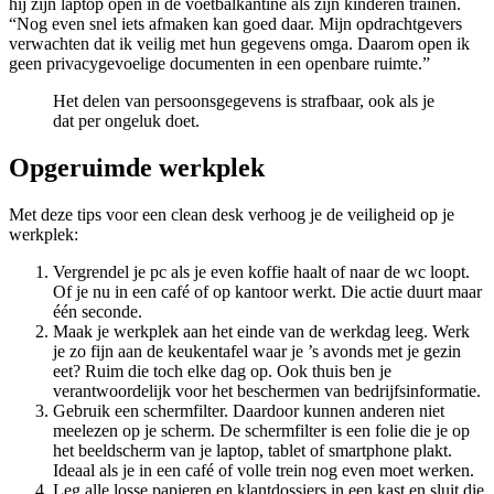
hij zijn laptop open in de voetbalkantine als zijn kinderen trainen.
“Nog even snel iets afmaken kan goed daar. Mijn opdrachtgevers
verwachten dat ik veilig met hun gegevens omga. Daarom open ik
geen privacygevoelige documenten in een openbare ruimte.”
Het delen van persoonsgegevens is strafbaar, ook als je
dat per ongeluk doet.
Opgeruimde werkplek
Met deze tips voor een clean desk verhoog je de veiligheid op je
werkplek:
Vergrendel je pc als je even koffie haalt of naar de wc loopt.
Of je nu in een café of op kantoor werkt. Die actie duurt maar
één seconde.
Maak je werkplek aan het einde van de werkdag leeg. Werk
je zo fijn aan de keukentafel waar je ’s avonds met je gezin
eet? Ruim die toch elke dag op. Ook thuis ben je
verantwoordelijk voor het beschermen van bedrijfsinformatie.
Gebruik een schermfilter. Daardoor kunnen anderen niet
meelezen op je scherm. De schermfilter is een folie die je op
het beeldscherm van je laptop, tablet of smartphone plakt.
Ideaal als je in een café of volle trein nog even moet werken.
Leg alle losse papieren en klantdossiers in een kast en sluit die