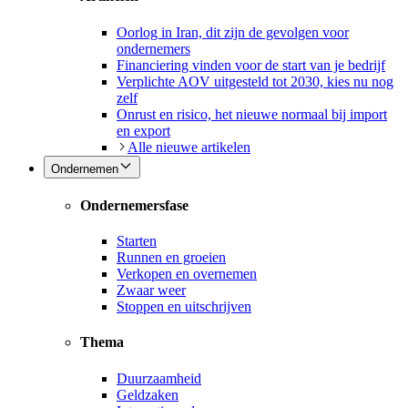
Oorlog in Iran, dit zijn de gevolgen voor
ondernemers
Financiering vinden voor de start van je bedrijf
Verplichte AOV uitgesteld tot 2030, kies nu nog
zelf
Onrust en risico, het nieuwe normaal bij import
en export
Alle nieuwe artikelen
Ondernemen
Ondernemersfase
Starten
Runnen en groeien
Verkopen en overnemen
Zwaar weer
Stoppen en uitschrijven
Thema
Duurzaamheid
Geldzaken