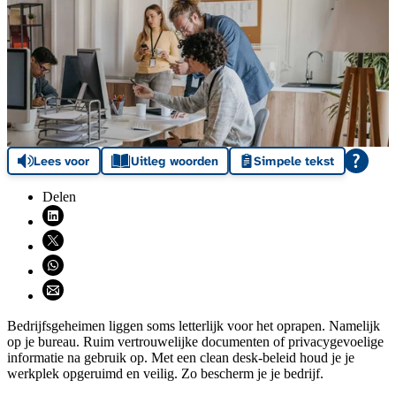
Lees voor
Uitleg woorden
Simpele tekst
Delen
Deel via LinkedIn (opent nieuw venster)
Deel via X (opent nieuw venster)
Deel via WhatsApp (opent WhatsApp)
Deel via email (opent email programma)
Bedrijfsgeheimen liggen soms letterlijk voor het oprapen. Namelijk
op je bureau. Ruim vertrouwelijke documenten of privacygevoelige
informatie na gebruik op. Met een clean desk-beleid houd je je
werkplek opgeruimd en veilig. Zo bescherm je je bedrijf.