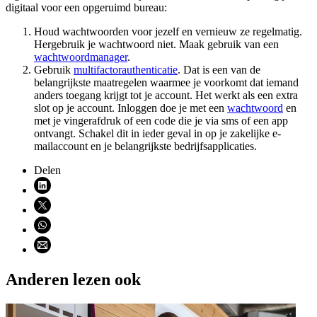
digitaal voor een opgeruimd bureau:
Houd wachtwoorden voor jezelf en vernieuw ze regelmatig.
Hergebruik je wachtwoord niet. Maak gebruik van een
wachtwoordmanager
.
Gebruik
multifactorauthenticatie
. Dat is een van de
belangrijkste maatregelen waarmee je voorkomt dat iemand
anders toegang krijgt tot je account. Het werkt als een extra
slot op je account. Inloggen doe je met een
wachtwoord
en
met je vingerafdruk of een code die je via sms of een app
ontvangt. Schakel dit in ieder geval in op je zakelijke e-
mailaccount en je belangrijkste bedrijfsapplicaties.
Delen
Deel via LinkedIn (opent nieuw venster)
Deel via X (opent nieuw venster)
Deel via WhatsApp (opent WhatsApp)
Deel via email (opent email programma)
Anderen lezen ook