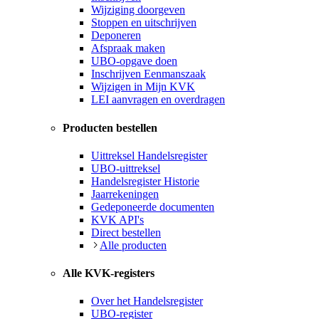
Wijziging doorgeven
Stoppen en uitschrijven
Deponeren
Afspraak maken
UBO-opgave doen
Inschrijven Eenmanszaak
Wijzigen in Mijn KVK
LEI aanvragen en overdragen
Producten bestellen
Uittreksel Handelsregister
UBO-uittreksel
Handelsregister Historie
Jaarrekeningen
Gedeponeerde documenten
KVK API's
Direct bestellen
Alle producten
Alle KVK-registers
Over het Handelsregister
UBO-register