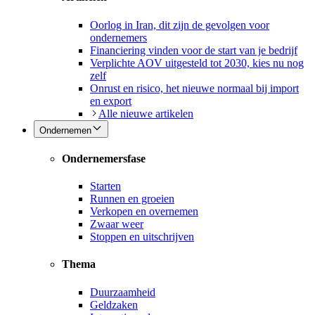
Oorlog in Iran, dit zijn de gevolgen voor
ondernemers
Financiering vinden voor de start van je bedrijf
Verplichte AOV uitgesteld tot 2030, kies nu nog
zelf
Onrust en risico, het nieuwe normaal bij import
en export
Alle nieuwe artikelen
Ondernemen
Ondernemersfase
Starten
Runnen en groeien
Verkopen en overnemen
Zwaar weer
Stoppen en uitschrijven
Thema
Duurzaamheid
Geldzaken