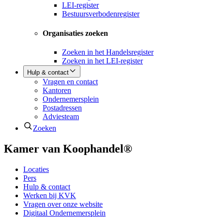
LEI-register
Bestuursverbodenregister
Organisaties zoeken
Zoeken in het Handelsregister
Zoeken in het LEI-register
Hulp & contact
Vragen en contact
Kantoren
Ondernemersplein
Postadressen
Adviesteam
Zoeken
Kamer van Koophandel®
Locaties
Pers
Hulp & contact
Werken bij KVK
Vragen over onze website
Digitaal Ondernemersplein