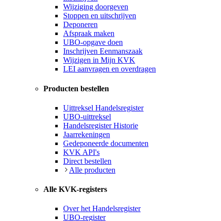
Wijziging doorgeven
Stoppen en uitschrijven
Deponeren
Afspraak maken
UBO-opgave doen
Inschrijven Eenmanszaak
Wijzigen in Mijn KVK
LEI aanvragen en overdragen
Producten bestellen
Uittreksel Handelsregister
UBO-uittreksel
Handelsregister Historie
Jaarrekeningen
Gedeponeerde documenten
KVK API's
Direct bestellen
Alle producten
Alle KVK-registers
Over het Handelsregister
UBO-register