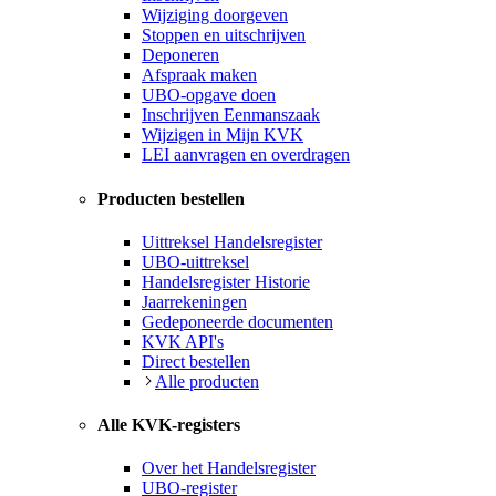
Wijziging doorgeven
Stoppen en uitschrijven
Deponeren
Afspraak maken
UBO-opgave doen
Inschrijven Eenmanszaak
Wijzigen in Mijn KVK
LEI aanvragen en overdragen
Producten bestellen
Uittreksel Handelsregister
UBO-uittreksel
Handelsregister Historie
Jaarrekeningen
Gedeponeerde documenten
KVK API's
Direct bestellen
Alle producten
Alle KVK-registers
Over het Handelsregister
UBO-register