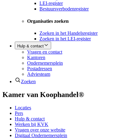
LEI-register
Bestuursverbodenregister
Organisaties zoeken
Zoeken in het Handelsregister
Zoeken in het LEI-register
Hulp & contact
Vragen en contact
Kantoren
Ondernemersplein
Postadressen
Adviesteam
Zoeken
Kamer van Koophandel®
Locaties
Pers
Hulp & contact
Werken bij KVK
Vragen over onze website
Digitaal Ondernemersplein