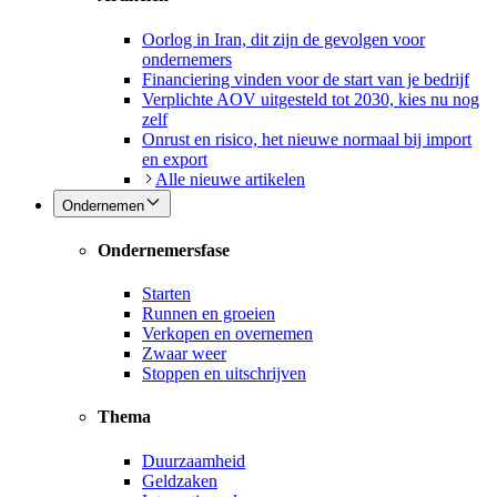
Oorlog in Iran, dit zijn de gevolgen voor
ondernemers
Financiering vinden voor de start van je bedrijf
Verplichte AOV uitgesteld tot 2030, kies nu nog
zelf
Onrust en risico, het nieuwe normaal bij import
en export
Alle nieuwe artikelen
Ondernemen
Ondernemersfase
Starten
Runnen en groeien
Verkopen en overnemen
Zwaar weer
Stoppen en uitschrijven
Thema
Duurzaamheid
Geldzaken