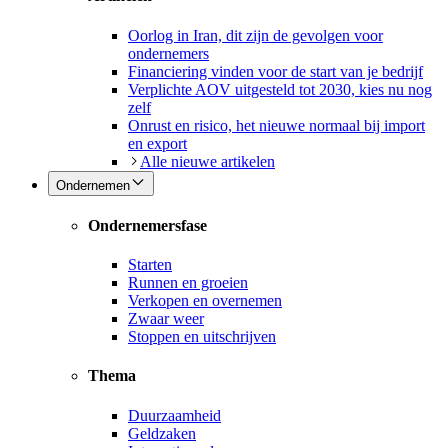
Oorlog in Iran, dit zijn de gevolgen voor
ondernemers
Financiering vinden voor de start van je bedrijf
Verplichte AOV uitgesteld tot 2030, kies nu nog
zelf
Onrust en risico, het nieuwe normaal bij import
en export
Alle nieuwe artikelen
Ondernemen
Ondernemersfase
Starten
Runnen en groeien
Verkopen en overnemen
Zwaar weer
Stoppen en uitschrijven
Thema
Duurzaamheid
Geldzaken