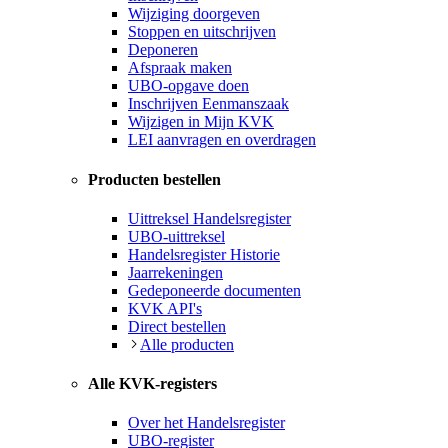
Wijziging doorgeven
Stoppen en uitschrijven
Deponeren
Afspraak maken
UBO-opgave doen
Inschrijven Eenmanszaak
Wijzigen in Mijn KVK
LEI aanvragen en overdragen
Producten bestellen
Uittreksel Handelsregister
UBO-uittreksel
Handelsregister Historie
Jaarrekeningen
Gedeponeerde documenten
KVK API's
Direct bestellen
Alle producten
Alle KVK-registers
Over het Handelsregister
UBO-register