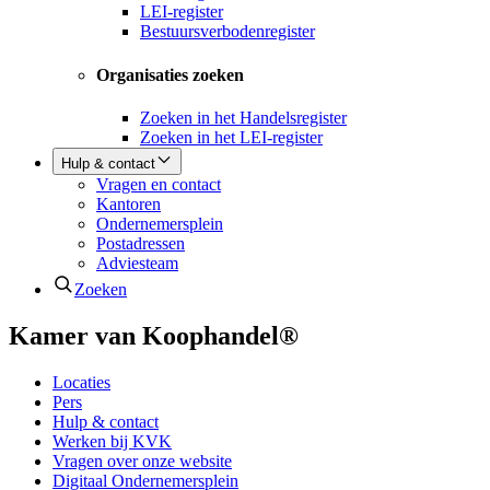
LEI-register
Bestuursverbodenregister
Organisaties zoeken
Zoeken in het Handelsregister
Zoeken in het LEI-register
Hulp & contact
Vragen en contact
Kantoren
Ondernemersplein
Postadressen
Adviesteam
Zoeken
Kamer van Koophandel®
Locaties
Pers
Hulp & contact
Werken bij KVK
Vragen over onze website
Digitaal Ondernemersplein