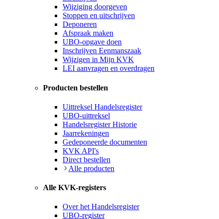
Wijziging doorgeven
Stoppen en uitschrijven
Deponeren
Afspraak maken
UBO-opgave doen
Inschrijven Eenmanszaak
Wijzigen in Mijn KVK
LEI aanvragen en overdragen
Producten bestellen
Uittreksel Handelsregister
UBO-uittreksel
Handelsregister Historie
Jaarrekeningen
Gedeponeerde documenten
KVK API's
Direct bestellen
Alle producten
Alle KVK-registers
Over het Handelsregister
UBO-register