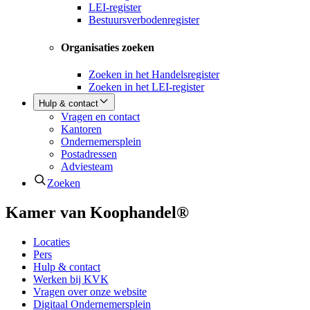
LEI-register
Bestuursverbodenregister
Organisaties zoeken
Zoeken in het Handelsregister
Zoeken in het LEI-register
Hulp & contact
Vragen en contact
Kantoren
Ondernemersplein
Postadressen
Adviesteam
Zoeken
Kamer van Koophandel®
Locaties
Pers
Hulp & contact
Werken bij KVK
Vragen over onze website
Digitaal Ondernemersplein