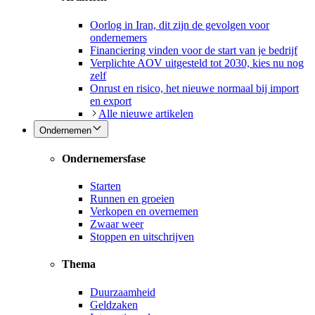
Oorlog in Iran, dit zijn de gevolgen voor
ondernemers
Financiering vinden voor de start van je bedrijf
Verplichte AOV uitgesteld tot 2030, kies nu nog
zelf
Onrust en risico, het nieuwe normaal bij import
en export
Alle nieuwe artikelen
Ondernemen
Ondernemersfase
Starten
Runnen en groeien
Verkopen en overnemen
Zwaar weer
Stoppen en uitschrijven
Thema
Duurzaamheid
Geldzaken