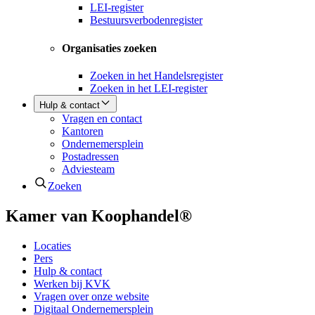
LEI-register
Bestuursverbodenregister
Organisaties zoeken
Zoeken in het Handelsregister
Zoeken in het LEI-register
Hulp & contact
Vragen en contact
Kantoren
Ondernemersplein
Postadressen
Adviesteam
Zoeken
Kamer van Koophandel®
Locaties
Pers
Hulp & contact
Werken bij KVK
Vragen over onze website
Digitaal Ondernemersplein