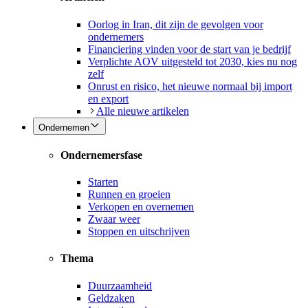
Oorlog in Iran, dit zijn de gevolgen voor
ondernemers
Financiering vinden voor de start van je bedrijf
Verplichte AOV uitgesteld tot 2030, kies nu nog
zelf
Onrust en risico, het nieuwe normaal bij import
en export
Alle nieuwe artikelen
Ondernemen
Ondernemersfase
Starten
Runnen en groeien
Verkopen en overnemen
Zwaar weer
Stoppen en uitschrijven
Thema
Duurzaamheid
Geldzaken