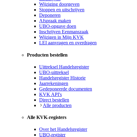
Wijziging doorgeven
Stoppen en uitschrijven
Deponeren
Afspraak maken
UBO-opgave doen
Inschrijven Eenmanszaak
Wijzigen in Mijn KVK
LEI aanvragen en overdragen
Producten bestellen
Uittreksel Handelsregister
UBO-uittreksel
Handelsregister Historie
Jaarrekeningen
Gedeponeerde documenten
KVK API's
Direct bestellen
Alle producten
Alle KVK-registers
Over het Handelsregister
UBO-register