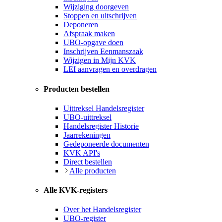
Wijziging doorgeven
Stoppen en uitschrijven
Deponeren
Afspraak maken
UBO-opgave doen
Inschrijven Eenmanszaak
Wijzigen in Mijn KVK
LEI aanvragen en overdragen
Producten bestellen
Uittreksel Handelsregister
UBO-uittreksel
Handelsregister Historie
Jaarrekeningen
Gedeponeerde documenten
KVK API's
Direct bestellen
Alle producten
Alle KVK-registers
Over het Handelsregister
UBO-register