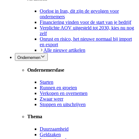
Oorlog in Iran, dit zijn de gevolgen voor
ondernemers
Financiering vinden voor de start van je bedrijf
Verplichte AOV uitgesteld tot 2030, kies nu nog
zelf
Onrust en risico, het nieuwe normaal bij import
en export
Alle nieuwe artikelen
Ondernemen
Ondernemersfase
Starten
Runnen en groeien
Verkopen en overnemen
Zwaar weer
Stoppen en uitschrijven
Thema
Duurzaamheid
Geldzaken