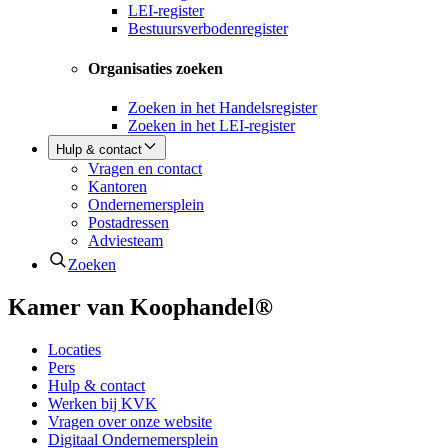
LEI-register
Bestuursverbodenregister
Organisaties zoeken
Zoeken in het Handelsregister
Zoeken in het LEI-register
Hulp & contact
Vragen en contact
Kantoren
Ondernemersplein
Postadressen
Adviesteam
Zoeken
Kamer van Koophandel®
Locaties
Pers
Hulp & contact
Werken bij KVK
Vragen over onze website
Digitaal Ondernemersplein