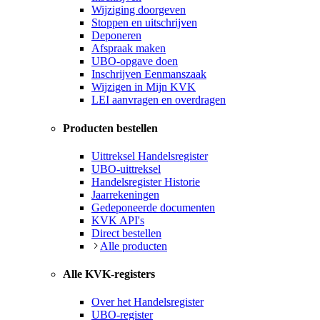
Wijziging doorgeven
Stoppen en uitschrijven
Deponeren
Afspraak maken
UBO-opgave doen
Inschrijven Eenmanszaak
Wijzigen in Mijn KVK
LEI aanvragen en overdragen
Producten bestellen
Uittreksel Handelsregister
UBO-uittreksel
Handelsregister Historie
Jaarrekeningen
Gedeponeerde documenten
KVK API's
Direct bestellen
Alle producten
Alle KVK-registers
Over het Handelsregister
UBO-register