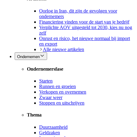
Oorlog in Iran, dit zijn de gevolgen voor
ondernemers
Financiering vinden voor de start van je bedrijf
Verplichte AOV uitgesteld tot 2030, kies nu nog
zelf
Onrust en risico, het nieuwe normaal bij import
en export
Alle nieuwe artikelen
Ondernemen
Ondernemersfase
Starten
Runnen en groeien
Verkopen en overnemen
Zwaar weer
Stoppen en uitschrijven
Thema
Duurzaamheid
Geldzaken