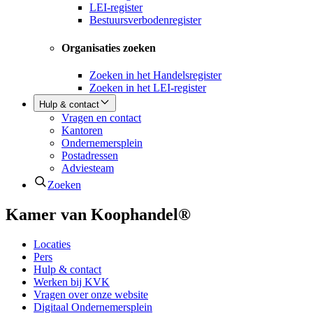
LEI-register
Bestuursverbodenregister
Organisaties zoeken
Zoeken in het Handelsregister
Zoeken in het LEI-register
Hulp & contact
Vragen en contact
Kantoren
Ondernemersplein
Postadressen
Adviesteam
Zoeken
Kamer van Koophandel®
Locaties
Pers
Hulp & contact
Werken bij KVK
Vragen over onze website
Digitaal Ondernemersplein