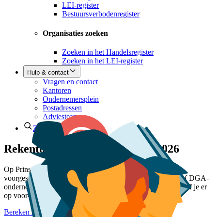
LEI-register
Bestuursverbodenregister
Organisaties zoeken
Zoeken in het Handelsregister
Zoeken in het LEI-register
Hulp & contact
Vragen en contact
Kantoren
Ondernemersplein
Postadressen
Adviesteam
Zoeken
Rekentool inkomstenbelasting 2026
Op Prinsjesdag zijn nieuwe belastingtarieven voor 2026
voorgesteld. Wat betekenen ze voor jou als zzp'er, mkb'er of DGA-
ondernemer? Bereken hier de inkomstenbelasting en check of je er
op voor- of achteruit gaat.
Bereken zelf