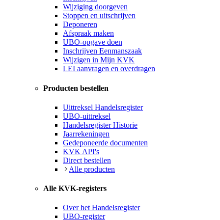
Wijziging doorgeven
Stoppen en uitschrijven
Deponeren
Afspraak maken
UBO-opgave doen
Inschrijven Eenmanszaak
Wijzigen in Mijn KVK
LEI aanvragen en overdragen
Producten bestellen
Uittreksel Handelsregister
UBO-uittreksel
Handelsregister Historie
Jaarrekeningen
Gedeponeerde documenten
KVK API's
Direct bestellen
Alle producten
Alle KVK-registers
Over het Handelsregister
UBO-register