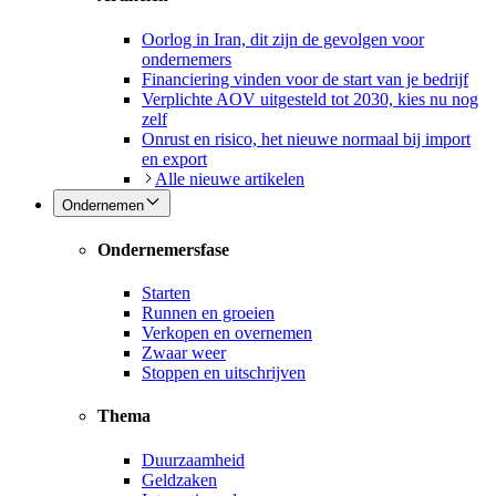
Oorlog in Iran, dit zijn de gevolgen voor
ondernemers
Financiering vinden voor de start van je bedrijf
Verplichte AOV uitgesteld tot 2030, kies nu nog
zelf
Onrust en risico, het nieuwe normaal bij import
en export
Alle nieuwe artikelen
Ondernemen
Ondernemersfase
Starten
Runnen en groeien
Verkopen en overnemen
Zwaar weer
Stoppen en uitschrijven
Thema
Duurzaamheid
Geldzaken