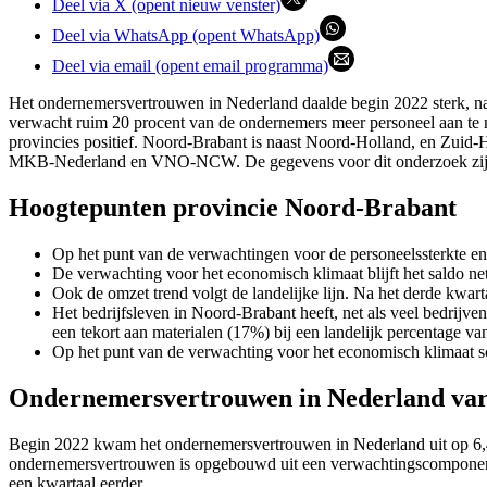
Deel via X (opent nieuw venster)
Deel via WhatsApp (opent WhatsApp)
Deel via email (opent email programma)
Het ondernemersvertrouwen in Nederland daalde begin 2022 sterk, nad
verwacht ruim 20 procent van de ondernemers meer personeel aan te n
provincies positief. Noord-Brabant is naast Noord-Holland, en Zuid-
MKB-Nederland en VNO-NCW. De gegevens voor dit onderzoek zijn 
Hoogtepunten provincie Noord-Brabant
Op het punt van de verwachtingen voor de personeelssterkte en d
De verwachting voor het economisch klimaat blijft het saldo net
Ook de omzet trend volgt de landelijke lijn. Na het derde kwarta
Het bedrijfsleven in Noord-Brabant heeft, net als veel bedrijv
een tekort aan materialen (17%) bij een landelijk percentage 
Op het punt van de verwachting voor het economisch klimaat sco
Ondernemersvertrouwen in Nederland varie
Begin 2022 kwam het ondernemersvertrouwen in Nederland uit op 6,4. 
ondernemersvertrouwen is opgebouwd uit een verwachtingscomponent, m
een kwartaal eerder.