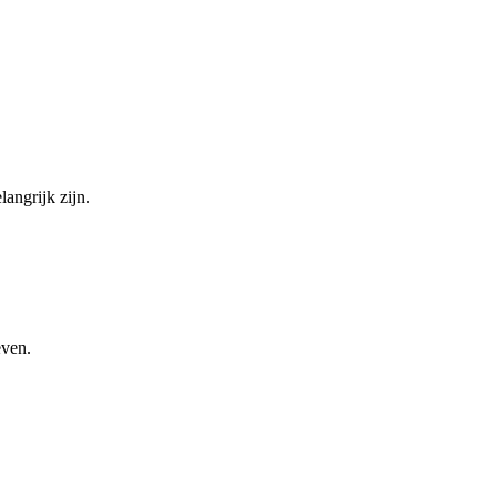
angrijk zijn.
even.