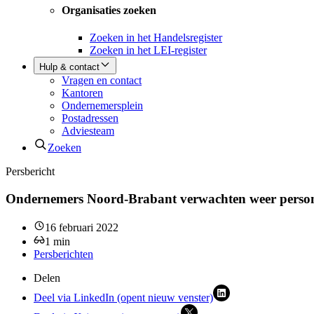
Organisaties zoeken
Zoeken in het Handelsregister
Zoeken in het LEI-register
Hulp & contact
Vragen en contact
Kantoren
Ondernemersplein
Postadressen
Adviesteam
Zoeken
Persbericht
Ondernemers Noord-Brabant verwachten weer person
16 februari 2022
1
min
Persberichten
Delen
Deel via LinkedIn (opent nieuw venster)