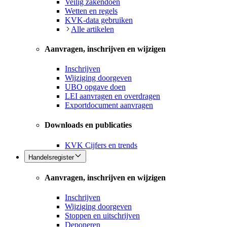
Veilig zakendoen
Wetten en regels
KVK-data gebruiken
Alle artikelen
Aanvragen, inschrijven en wijzigen
Inschrijven
Wijziging doorgeven
UBO opgave doen
LEI aanvragen en overdragen
Exportdocument aanvragen
Downloads en publicaties
KVK Cijfers en trends
Handelsregister
Aanvragen, inschrijven en wijzigen
Inschrijven
Wijziging doorgeven
Stoppen en uitschrijven
Deponeren