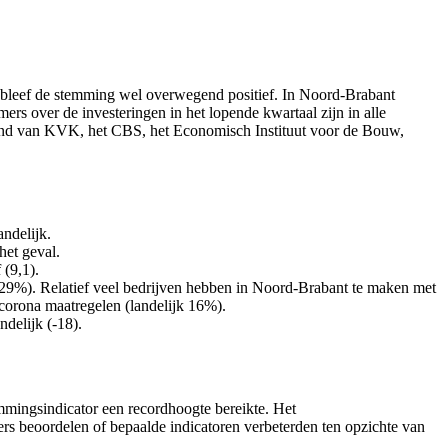
n bleef de stemming wel overwegend positief. In Noord-Brabant
s over de investeringen in het lopende kwartaal zijn in alle
rland van KVK, het CBS, het Economisch Instituut voor de Bouw,
andelijk.
het geval.
 (9,1).
n (29%). Relatief veel bedrijven hebben in Noord-Brabant te maken met
corona maatregelen (landelijk 16%).
delijk (-18).
mmingsindicator een recordhoogte bereikte. Het
rs beoordelen of bepaalde indicatoren verbeterden ten opzichte van