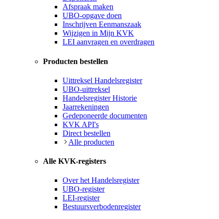
Afspraak maken
UBO-opgave doen
Inschrijven Eenmanszaak
Wijzigen in Mijn KVK
LEI aanvragen en overdragen
Producten bestellen
Uittreksel Handelsregister
UBO-uittreksel
Handelsregister Historie
Jaarrekeningen
Gedeponeerde documenten
KVK API's
Direct bestellen
Alle producten
Alle KVK-registers
Over het Handelsregister
UBO-register
LEI-register
Bestuursverbodenregister