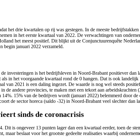
at het drie kwartalen op rij was gestegen. In de meeste bedrijfstakke
emen in het eerste kwartaal van 2022. De verwachtingen van ondernemer
Holland het meest positief. Dit blijkt uit de Conjunctuurenquête Nede
begin januari 2022 verzameld.
e investeringen is het bedrijfsleven in Noord-Brabant positiever dan l
 als in het voorgaande kwartaal rond de 0 hangen. Dat is ook landelijk 
al van 2021 is een daling ingezet. De waarde is nog wel steeds positief
en in de andere provincies, te maken met een tekort aan arbeidskrachte
van 14%. 15% van de bedrijven wordt (januari 2022) belemmerd door de 
ort de sector horeca (saldo -32) in Noord-Brabant veel slechter dan lan
ert sinds de coronacrisis
Dit is ongeveer 13 punten lager dan een kwartaal eerder, toen de ste
aar beslaat voor het grootste gedeelte realisaties waarbij onderneme