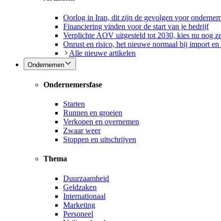
Oorlog in Iran, dit zijn de gevolgen voor onderne
Financiering vinden voor de start van je bedrijf
Verplichte AOV uitgesteld tot 2030, kies nu nog ze
Onrust en risico, het nieuwe normaal bij import en
Alle nieuwe artikelen
Ondernemen
Ondernemersfase
Starten
Runnen en groeien
Verkopen en overnemen
Zwaar weer
Stoppen en uitschrijven
Thema
Duurzaamheid
Geldzaken
Internationaal
Marketing
Personeel