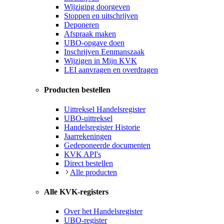
Wijziging doorgeven
Stoppen en uitschrijven
Deponeren
Afspraak maken
UBO-opgave doen
Inschrijven Eenmanszaak
Wijzigen in Mijn KVK
LEI aanvragen en overdragen
Producten bestellen
Uittreksel Handelsregister
UBO-uittreksel
Handelsregister Historie
Jaarrekeningen
Gedeponeerde documenten
KVK API's
Direct bestellen
Alle producten
Alle KVK-registers
Over het Handelsregister
UBO-register