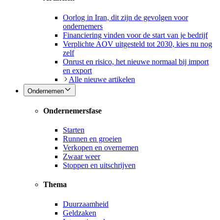
Oorlog in Iran, dit zijn de gevolgen voor
ondernemers
Financiering vinden voor de start van je bedrijf
Verplichte AOV uitgesteld tot 2030, kies nu nog
zelf
Onrust en risico, het nieuwe normaal bij import
en export
Alle nieuwe artikelen
Ondernemen
Ondernemersfase
Starten
Runnen en groeien
Verkopen en overnemen
Zwaar weer
Stoppen en uitschrijven
Thema
Duurzaamheid
Geldzaken