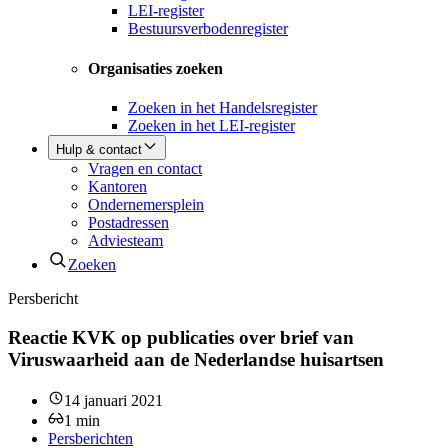
LEI-register
Bestuursverbodenregister
Organisaties zoeken
Zoeken in het Handelsregister
Zoeken in het LEI-register
Hulp & contact
Vragen en contact
Kantoren
Ondernemersplein
Postadressen
Adviesteam
Zoeken
Persbericht
Reactie KVK op publicaties over brief van
Viruswaarheid aan de Nederlandse huisartsen
14 januari 2021
1
min
Persberichten