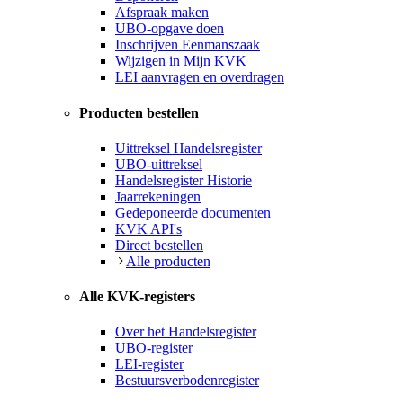
Afspraak maken
UBO-opgave doen
Inschrijven Eenmanszaak
Wijzigen in Mijn KVK
LEI aanvragen en overdragen
Producten bestellen
Uittreksel Handelsregister
UBO-uittreksel
Handelsregister Historie
Jaarrekeningen
Gedeponeerde documenten
KVK API's
Direct bestellen
Alle producten
Alle KVK-registers
Over het Handelsregister
UBO-register
LEI-register
Bestuursverbodenregister