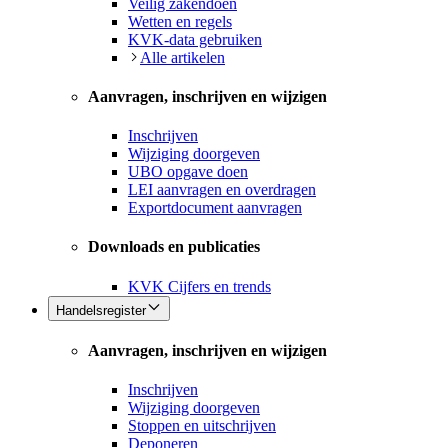
Veilig zakendoen
Wetten en regels
KVK-data gebruiken
Alle artikelen
Aanvragen, inschrijven en wijzigen
Inschrijven
Wijziging doorgeven
UBO opgave doen
LEI aanvragen en overdragen
Exportdocument aanvragen
Downloads en publicaties
KVK Cijfers en trends
Handelsregister
Aanvragen, inschrijven en wijzigen
Inschrijven
Wijziging doorgeven
Stoppen en uitschrijven
Deponeren