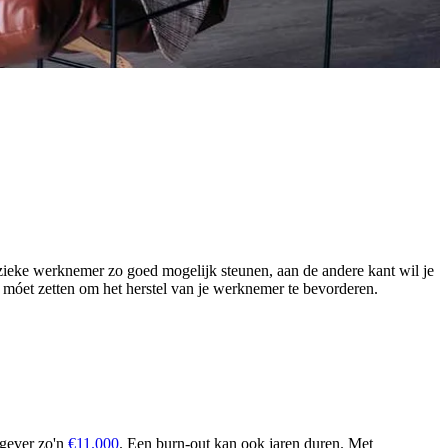
zieke werknemer zo goed mogelijk steunen, aan de andere kant wil je
n móet zetten om het herstel van je werknemer te bevorderen.
kgever zo'n
€11.000
. Een burn-out kan ook jaren duren. Met