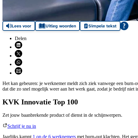
Lees voor
Uitleg woorden
Simpele tekst
Delen
Deel via LinkedIn (opent nieuw venster)
Deel via X (opent nieuw venster)
Deel via WhatsApp (opent WhatsApp)
Deel via email (opent email programma)
Het kan gebeuren: je werknemer meldt zich ziek vanwege een burn-out
dat die zo snel mogelijk weer aan het werk gaat, zodat je bedrijf nie
KVK Innovatie Top 100
Zet jouw baanbrekende product of dienst in de schijnwerpers.
Schrijf je nu in
Jaarlijks kampt
1 op de 6
werknemers
met burn-out klachten. Het ge