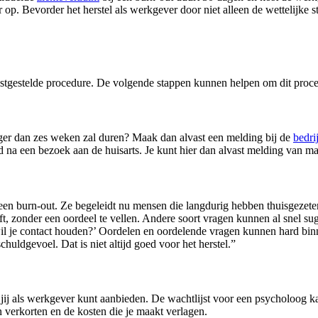
op. Bevorder het herstel als werkgever door niet alleen de wettelijke 
tgestelde procedure. De volgende stappen kunnen helpen om dit proces
anger dan zes weken zal duren? Maak dan alvast een melding bij de
bedri
 na een bezoek aan de huisarts. Je kunt hier dan alvast melding van m
 een burn-out. Ze begeleidt nu mensen die langdurig hebben thuisgezete
 zonder een oordeel te vellen. Andere soort vragen kunnen al snel sugge
il je contact houden?’ Oordelen en oordelende vragen kunnen hard bin
huldgevoel. Dat is niet altijd goed voor het herstel.”
e jij als werkgever kunt aanbieden. De wachtlijst voor een psycholoog ka
 verkorten en de kosten die je maakt verlagen.