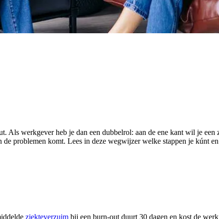
. Als werkgever heb je dan een dubbelrol: aan de ene kant wil je een 
t in de problemen komt. Lees in deze wegwijzer welke stappen je kúnt e
middelde
ziekteverzuim
bij een burn-out duurt 30 dagen en kost de wer