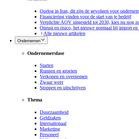
Oorlog in Iran, dit zijn de gevolgen voor onderne
Financiering vinden voor de start van je bedrijf
Verplichte AOV uitgesteld tot 2030, kies nu nog ze
Onrust en risico, het nieuwe normaal bij import en
Alle nieuwe artikelen
Ondernemen
Ondernemersfase
Starten
Runnen en groeien
Verkopen en overnemen
Zwaar weer
Stoppen en uitschrijven
Thema
Duurzaamheid
Geldzaken
Internationaal
Marketing
Personeel