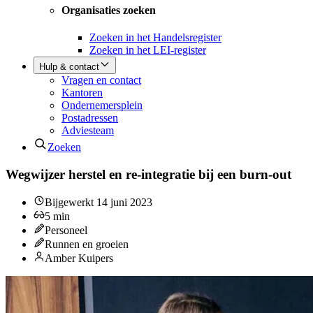
Organisaties zoeken
Zoeken in het Handelsregister
Zoeken in het LEI-register
Hulp & contact
Vragen en contact
Kantoren
Ondernemersplein
Postadressen
Adviesteam
Zoeken
Wegwijzer herstel en re-integratie bij een burn-out
Bijgewerkt
14 juni 2023
5
min
Personeel
Runnen en groeien
Amber Kuipers