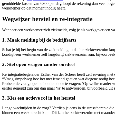
gemiddelde kosten van €300 per dag loopt de rekening dan veel hoger 
werknemer op dat moment nodig heeft.
Wegwijzer herstel en re-integratie
Wanneer een werknemer zich ziekmeldt, volg je als werkgever een vas
1. Maak melding bij de bedrijfsarts
Schat je bij het begin van de ziekmelding in dat het ziekteverzuim l
kondigt een werknemer zelf langdurig ziekteverzuim aan, bijvoorbeeld
2. Stel open vragen zonder oordeel
Re-integratiebegeleider Esther van der Scheer heeft zelf ervaring met
“Vraag simpelweg hoe het met iemand gaat en wat diegene nodig heeft,
Probeer de vraag open te houden door te vragen: ‘Op welke manier w
eerder geneigd zijn om dan maar ‘ja’ te antwoorden, bijvoorbeeld uit sc
3. Kies een actieve rol in het herstel
Lange wachttijden in de zorg? Verdiep je eens in de stresstherapie di
binnen een week terecht kunt. Dit kan het ziekteverzuim met maanden