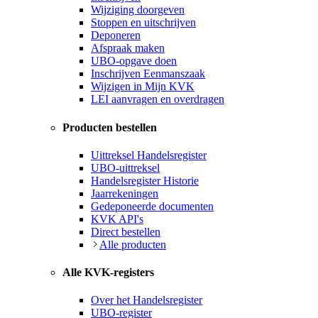
Wijziging doorgeven
Stoppen en uitschrijven
Deponeren
Afspraak maken
UBO-opgave doen
Inschrijven Eenmanszaak
Wijzigen in Mijn KVK
LEI aanvragen en overdragen
Producten bestellen
Uittreksel Handelsregister
UBO-uittreksel
Handelsregister Historie
Jaarrekeningen
Gedeponeerde documenten
KVK API's
Direct bestellen
Alle producten
Alle KVK-registers
Over het Handelsregister
UBO-register