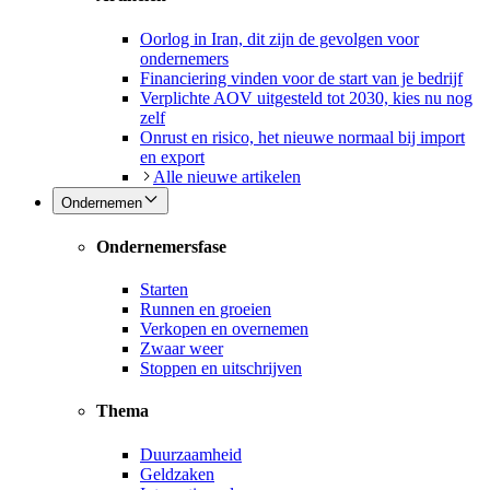
Oorlog in Iran, dit zijn de gevolgen voor
ondernemers
Financiering vinden voor de start van je bedrijf
Verplichte AOV uitgesteld tot 2030, kies nu nog
zelf
Onrust en risico, het nieuwe normaal bij import
en export
Alle nieuwe artikelen
Ondernemen
Ondernemersfase
Starten
Runnen en groeien
Verkopen en overnemen
Zwaar weer
Stoppen en uitschrijven
Thema
Duurzaamheid
Geldzaken