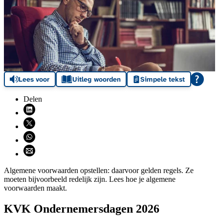
Lees voor
Uitleg woorden
Simpele tekst
Delen
Deel via LinkedIn (opent nieuw venster)
Deel via X (opent nieuw venster)
Deel via WhatsApp (opent WhatsApp)
Deel via email (opent email programma)
Algemene voorwaarden opstellen: daarvoor gelden regels. Ze
moeten bijvoorbeeld redelijk zijn. Lees hoe je algemene
voorwaarden maakt.
KVK Ondernemersdagen 2026