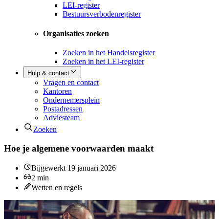
LEI-register
Bestuursverbodenregister
Organisaties zoeken
Zoeken in het Handelsregister
Zoeken in het LEI-register
Hulp & contact
Vragen en contact
Kantoren
Ondernemersplein
Postadressen
Adviesteam
Zoeken
Hoe je algemene voorwaarden maakt
Bijgewerkt
19 januari 2026
2
min
Wetten en regels