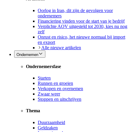
Oorlog in Iran, dit zijn de gevolgen voor
ondernemers
Financiering vinden voor de start van je bedrijf
Verplichte AOV uitgesteld tot 2030, kies nu nog
zelf
Onrust en risico, het nieuwe normaal bij import
en export
Alle nieuwe artikelen
Ondernemen
Ondernemersfase
Starten
Runnen en groeien
Verkopen en overnemen
Zwaar weer
Stoppen en uitschrijven
Thema
Duurzaamheid
Geldzaken