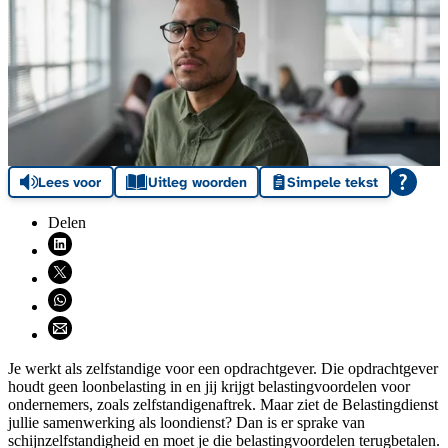
Lees voor
Uitleg woorden
Simpele tekst
Delen
Deel via LinkedIn (opent nieuw venster)
Deel via X (opent nieuw venster)
Deel via WhatsApp (opent WhatsApp)
Deel via email (opent email programma)
Je werkt als zelfstandige voor een opdrachtgever. Die opdrachtgever
houdt geen loonbelasting in en jij krijgt belastingvoordelen voor
ondernemers, zoals zelfstandigenaftrek. Maar ziet de Belastingdienst
jullie samenwerking als loondienst? Dan is er sprake van
schijnzelfstandigheid en moet je die belastingvoordelen terugbetalen.