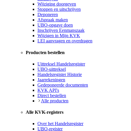
Wijziging doorgeven
Stoppen en uitschrijven
Deponeren
Afspraak maken
UBO-opgave doen
Inschrijven Eenmanszaak
Wijzigen in Mijn KVK
LEI aanvragen en overdragen
Producten bestellen
Uittreksel Handelsregister
UBO-uittreksel
Handelsregister Historie
Jaarrekeningen
Gedeponeerde documenten
KVK API's
Direct bestellen
Alle producten
Alle KVK-registers
Over het Handelsregister
UBO-register