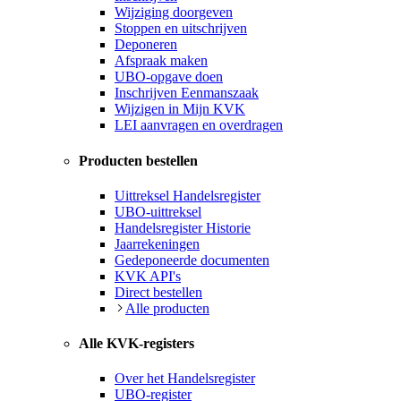
Wijziging doorgeven
Stoppen en uitschrijven
Deponeren
Afspraak maken
UBO-opgave doen
Inschrijven Eenmanszaak
Wijzigen in Mijn KVK
LEI aanvragen en overdragen
Producten bestellen
Uittreksel Handelsregister
UBO-uittreksel
Handelsregister Historie
Jaarrekeningen
Gedeponeerde documenten
KVK API's
Direct bestellen
Alle producten
Alle KVK-registers
Over het Handelsregister
UBO-register