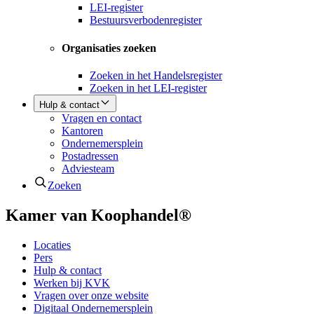
LEI-register
Bestuursverbodenregister
Organisaties zoeken
Zoeken in het Handelsregister
Zoeken in het LEI-register
Hulp & contact
Vragen en contact
Kantoren
Ondernemersplein
Postadressen
Adviesteam
Zoeken
Kamer van Koophandel®
Locaties
Pers
Hulp & contact
Werken bij KVK
Vragen over onze website
Digitaal Ondernemersplein