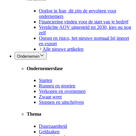
Oorlog in Iran, dit zijn de gevolgen voor
ondernemers
Financiering vinden voor de start van je bedrijf
Verplichte AOV uitgesteld tot 2030, kies nu nog
zelf
Onrust en risico, het nieuwe normaal bij import
en export
Alle nieuwe artikelen
Ondernemen
Ondernemersfase
Starten
Runnen en groeien
Verkopen en overnemen
Zwaar weer
Stoppen en uitschrijven
Thema
Duurzaamheid
Geldzaken