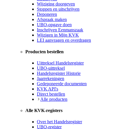
Wijziging doorgeven
Stoppen en uitschrijven
Deponeren
Afspraak maken
UBO-opgave doen
Inschrijven Eenmanszaak
Wijzigen in Mijn KVK
LEI aanvragen en overdragen
Producten bestellen
Uittreksel Handelsregister
UBO-uittreksel
Handelsregister Historie
Jaarrekeningen
Gedeponeerde documenten
KVK API's
Direct bestellen
Alle producten
Alle KVK-registers
Over het Handelsregister
UBO-register