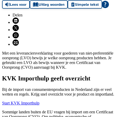
Lees voor
Uitleg woorden
Simpele tekst
Delen
Deel via LinkedIn (opent nieuw venster)
Deel via X (opent nieuw venster)
Deel via WhatsApp (opent WhatsApp)
Deel via email (opent email programma)
Met een leveranciersverklaring voor goederen van niet-preferentiële
oorsprong (LVO) bewijs je welke oorsprong producten hebben. Je
gebruikt een LVO als bewijs wanneer je een Certificaat van
Oorsprong (CVO) aanvraagt bij KVK.
KVK Importhulp geeft overzicht
Bij de import van consumentenproducten in Nederland zijn er veel
wetten en regels. Krijg snel overzicht voor je product en importland.
Start KVK Importhulp
Sommige landen buiten de EU vragen bij import om een Certificaat
van Oorsprong (CVO). Om politieke, economische of