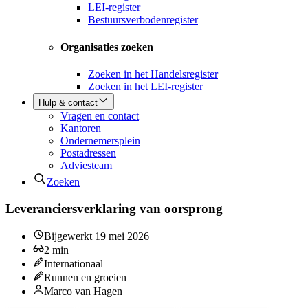
LEI-register
Bestuursverbodenregister
Organisaties zoeken
Zoeken in het Handelsregister
Zoeken in het LEI-register
Hulp & contact
Vragen en contact
Kantoren
Ondernemersplein
Postadressen
Adviesteam
Zoeken
Leveranciersverklaring van oorsprong
Bijgewerkt
19 mei 2026
2
min
Internationaal
Runnen en groeien
Marco van Hagen