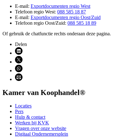
E-mail:
Exportdocumenten regio
West
Telefoon regio West:
088 585 18 87
E-mail:
Exportdocumenten regio
Oost/Zuid
Telefoon regio Oost/Zuid:
088 585 18 89
Of gebruik de chatfunctie rechts onderaan deze pagina.
Delen
Deel via LinkedIn (opent nieuw venster)
Deel via X (opent nieuw venster)
Deel via WhatsApp (opent WhatsApp)
Deel via email (opent email programma)
Kamer van Koophandel®
Locaties
Pers
Hulp & contact
Werken bij KVK
Vragen over onze website
Digitaal Ondernemersplein