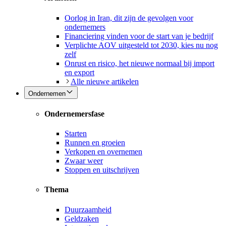
Oorlog in Iran, dit zijn de gevolgen voor
ondernemers
Financiering vinden voor de start van je bedrijf
Verplichte AOV uitgesteld tot 2030, kies nu nog
zelf
Onrust en risico, het nieuwe normaal bij import
en export
Alle nieuwe artikelen
Ondernemen
Ondernemersfase
Starten
Runnen en groeien
Verkopen en overnemen
Zwaar weer
Stoppen en uitschrijven
Thema
Duurzaamheid
Geldzaken