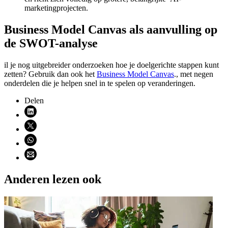
marketingprojecten.
Business Model Canvas als aanvulling op
de SWOT-analyse
il je nog uitgebreider onderzoeken hoe je doelgerichte stappen kunt
zetten? Gebruik dan ook het
Business Model Canvas
., met negen
onderdelen die je helpen snel in te spelen op veranderingen.
Delen
Deel via LinkedIn (opent nieuw venster)
Deel via X (opent nieuw venster)
Deel via WhatsApp (opent WhatsApp)
Deel via email (opent email programma)
Anderen lezen ook