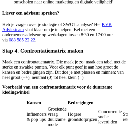
omscholen naar online marketing en digitale veiligheid’.
Liever een adviseur spreken?
Heb je vragen over je strategie of SWOT-analyse? Het
KVK
Adviesteam
staat klaar om je te helpen. Bel met een
ondernemersadviseur op werkdagen tussen 8:30 en 17:00 uur
via
088 585 22 22
.
Stap 4. Confrontatiematrix maken
Maak een confrontatiematrix. Die maak je zo: maak een tabel met de
sterke en zwakke punten. Voor elk punt geef je aan hoe groot de
kansen en bedreigingen zijn. Dit doe je met plussen en minnen: van
heel groot (++), neutraal (0) tot heel klein (--).
Voorbeeld van een confrontatiematrix voor de duurzame
kledingwinkel
Kansen
Bedreigingen
Groeiende
Concurrentie
Influencers
vraag
Hogere
St
snelle
& pop-ups
duurzame
grondstofprijzen
re
levertijden
mode