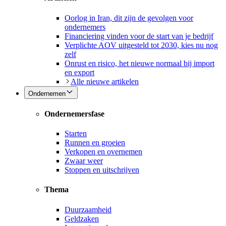
Oorlog in Iran, dit zijn de gevolgen voor
ondernemers
Financiering vinden voor de start van je bedrijf
Verplichte AOV uitgesteld tot 2030, kies nu nog
zelf
Onrust en risico, het nieuwe normaal bij import
en export
Alle nieuwe artikelen
Ondernemen
Ondernemersfase
Starten
Runnen en groeien
Verkopen en overnemen
Zwaar weer
Stoppen en uitschrijven
Thema
Duurzaamheid
Geldzaken