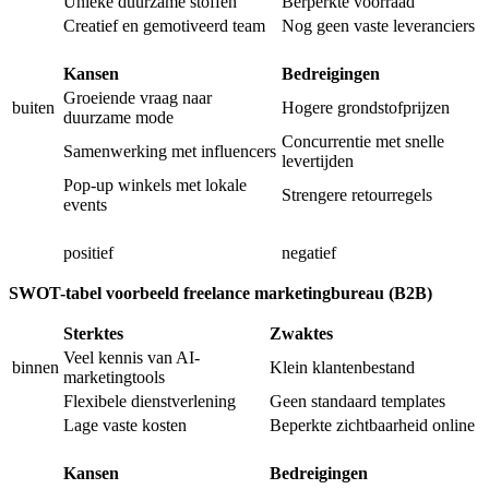
Unieke duurzame stoffen
Berperkte voorraad
Creatief en gemotiveerd team
Nog geen vaste leveranciers
Kansen
Bedreigingen
Groeiende vraag naar
buiten
Hogere grondstofprijzen
duurzame mode
Concurrentie met snelle
Samenwerking met influencers
levertijden
Pop-up winkels met lokale
Strengere retourregels
events
positief
negatief
SWOT-tabel voorbeeld freelance marketingbureau (B2B)
Sterktes
Zwaktes
Veel kennis van AI-
binnen
Klein klantenbestand
marketingtools
Flexibele dienstverlening
Geen standaard templates
Lage vaste kosten
Beperkte zichtbaarheid online
Kansen
Bedreigingen