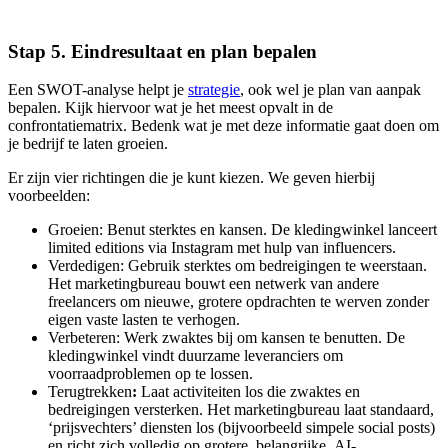
Stap 5. Eindresultaat en plan bepalen
Een SWOT-analyse helpt je
strategie
, ook wel je plan van aanpak
bepalen. Kijk hiervoor wat je het meest opvalt in de
confrontatiematrix. Bedenk wat je met deze informatie gaat doen om
je bedrijf te laten groeien.
Er zijn vier richtingen die je kunt kiezen. We geven hierbij
voorbeelden:
Groeien: Benut sterktes en kansen. De kledingwinkel lanceert
limited editions via Instagram met hulp van influencers.
Verdedigen: Gebruik sterktes om bedreigingen te weerstaan.
Het marketingbureau bouwt een netwerk van andere
freelancers om nieuwe, grotere opdrachten te werven zonder
eigen vaste lasten te verhogen.
Verbeteren: Werk zwaktes bij om kansen te benutten. De
kledingwinkel vindt duurzame leveranciers om
voorraadproblemen op te lossen.
Terugtrekken
:
Laat activiteiten los die zwaktes en
bedreigingen versterken. Het marketingbureau laat standaard,
‘prijsvechters’ diensten los (bijvoorbeeld simpele social posts)
en richt zich volledig op grotere, belangrijke AI-