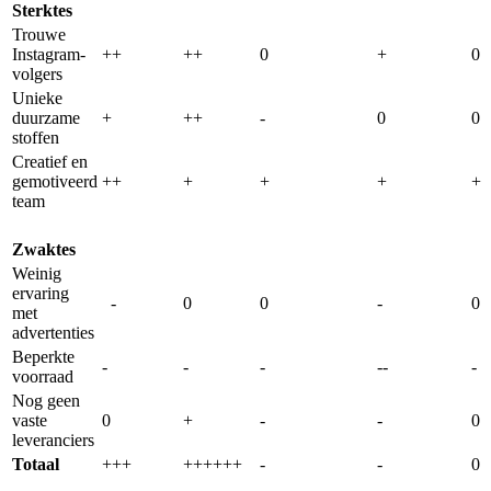
Sterktes
Trouwe
Instagram-
++
++
0
+
0
volgers
Unieke
duurzame
+
++
-
0
0
stoffen
Creatief en
gemotiveerd
++
+
+
+
+
team
Zwaktes
Weinig
ervaring
-
0
0
-
0
met
advertenties
Beperkte
-
-
-
--
-
voorraad
Nog geen
vaste
0
+
-
-
0
leveranciers
Totaal
+++
++++++
-
-
0