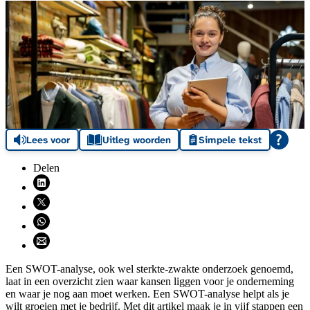
Lees voor
Uitleg woorden
Simpele tekst
Delen
Deel via LinkedIn (opent nieuw venster)
Deel via X (opent nieuw venster)
Deel via WhatsApp (opent WhatsApp)
Deel via email (opent email programma)
Een SWOT-analyse, ook wel sterkte-zwakte onderzoek genoemd,
laat in een overzicht zien waar kansen liggen voor je onderneming
en waar je nog aan moet werken. Een SWOT-analyse helpt als je
wilt groeien met je bedrijf. Met dit artikel maak je in vijf stappen een