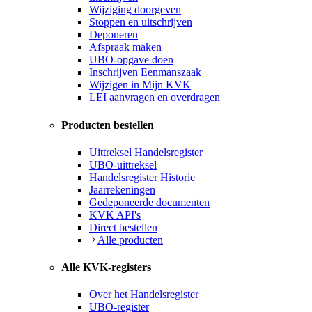
Wijziging doorgeven
Stoppen en uitschrijven
Deponeren
Afspraak maken
UBO-opgave doen
Inschrijven Eenmanszaak
Wijzigen in Mijn KVK
LEI aanvragen en overdragen
Producten bestellen
Uittreksel Handelsregister
UBO-uittreksel
Handelsregister Historie
Jaarrekeningen
Gedeponeerde documenten
KVK API's
Direct bestellen
Alle producten
Alle KVK-registers
Over het Handelsregister
UBO-register