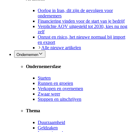
Oorlog in Iran, dit zijn de gevolgen voor
ondernemers
Financiering vinden voor de start van je bedrijf
Verplichte AOV uitgesteld tot 2030, kies nu nog
zelf
Onrust en risico, het nieuwe normaal bij import
en export
Alle nieuwe artikelen
Ondernemen
Ondernemersfase
Starten
Runnen en groeien
Verkopen en overnemen
Zwaar weer
Stoppen en uitschrijven
Thema
Duurzaamheid
Geldzaken