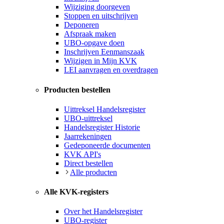
Wijziging doorgeven
Stoppen en uitschrijven
Deponeren
Afspraak maken
UBO-opgave doen
Inschrijven Eenmanszaak
Wijzigen in Mijn KVK
LEI aanvragen en overdragen
Producten bestellen
Uittreksel Handelsregister
UBO-uittreksel
Handelsregister Historie
Jaarrekeningen
Gedeponeerde documenten
KVK API's
Direct bestellen
Alle producten
Alle KVK-registers
Over het Handelsregister
UBO-register