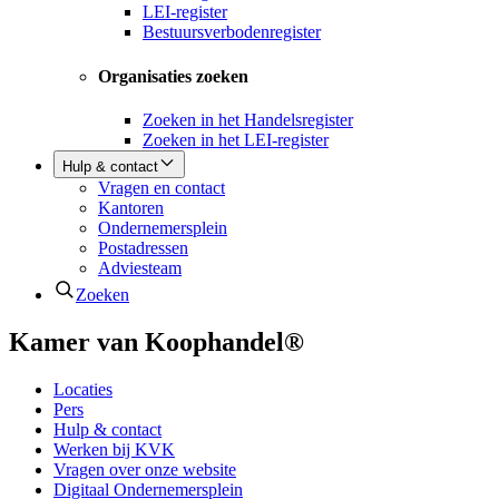
LEI-register
Bestuursverbodenregister
Organisaties zoeken
Zoeken in het Handelsregister
Zoeken in het LEI-register
Hulp & contact
Vragen en contact
Kantoren
Ondernemersplein
Postadressen
Adviesteam
Zoeken
Kamer van Koophandel®
Locaties
Pers
Hulp & contact
Werken bij KVK
Vragen over onze website
Digitaal Ondernemersplein