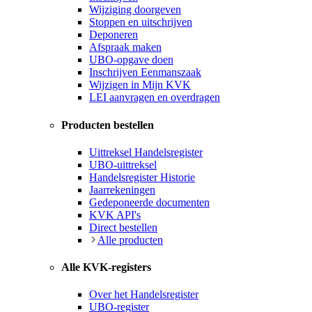
Wijziging doorgeven
Stoppen en uitschrijven
Deponeren
Afspraak maken
UBO-opgave doen
Inschrijven Eenmanszaak
Wijzigen in Mijn KVK
LEI aanvragen en overdragen
Producten bestellen
Uittreksel Handelsregister
UBO-uittreksel
Handelsregister Historie
Jaarrekeningen
Gedeponeerde documenten
KVK API's
Direct bestellen
Alle producten
Alle KVK-registers
Over het Handelsregister
UBO-register