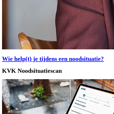
Wie help(t) je tijdens een noodsituatie?
KVK Noodsituatiescan