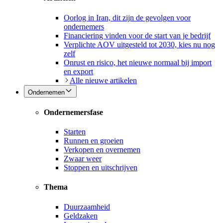
Oorlog in Iran, dit zijn de gevolgen voor
ondernemers
Financiering vinden voor de start van je bedrijf
Verplichte AOV uitgesteld tot 2030, kies nu nog
zelf
Onrust en risico, het nieuwe normaal bij import
en export
Alle nieuwe artikelen
Ondernemen
Ondernemersfase
Starten
Runnen en groeien
Verkopen en overnemen
Zwaar weer
Stoppen en uitschrijven
Thema
Duurzaamheid
Geldzaken