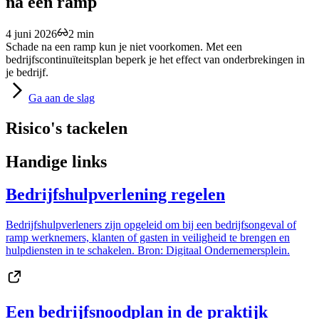
na een ramp
4 juni 2026
2 min
Schade na een ramp kun je niet voorkomen. Met een
bedrijfscontinuïteitsplan beperk je het effect van onderbrekingen in
je bedrijf.
Ga
aan de slag
Risico's tackelen
Handige links
Bedrijfshulpverlening regelen
Bedrijfshulpverleners zijn opgeleid om bij een bedrijfsongeval of
ramp werknemers, klanten of gasten in veiligheid te brengen en
hulpdiensten in te schakelen. Bron: Digitaal Ondernemersplein.
Een bedrijfsnoodplan in de praktijk