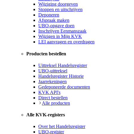
Wijziging doorgeven
Stoppen en uitschrijven
Deponeren
Afspraak maken
UBO-opgave doen
Inschrijven Eenmanszaak
Wijzigen in Mijn KVK
LEI aanvragen en overdragen
Producten bestellen
Uittreksel Handelsregister
UBO-uittreksel
Handelsregister Historie
Jaarrekeningen
Gedeponeerde documenten
KVK API's
Direct bestellen
Alle producten
Alle KVK-registers
Over het Handelsregister
UBO-register