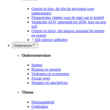
Oorlog in Iran, dit zijn de gevolgen voor
ondernemers
Financiering vinden voor de start van je bedrijf
Verplichte AOV uitgesteld tot 2030, kies nu nog
zelf
Onrust en risico, het nieuwe normaal bij import
en export
Alle nieuwe artikelen
Ondernemen
Ondernemersfase
Starten
Runnen en groeien
Verkopen en overnemen
Zwaar weer
Stoppen en uitschrijven
Thema
Duurzaamheid
Geldzaken