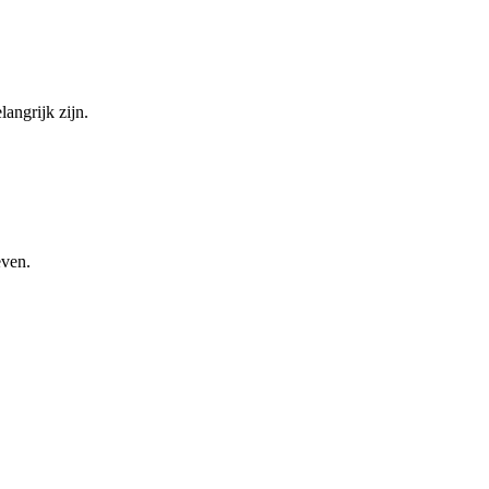
angrijk zijn.
even.