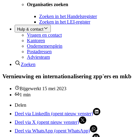
Organisaties zoeken
Zoeken in het Handelsregister
Zoeken in het LEI-register
Hulp & contact
Vragen en contact
Kantoren
Ondernemersplein
Postadressen
Adviesteam
Zoeken
Vernieuwing en internationalisering zpp'ers en mkb
Bijgewerkt
15 mei 2023
1
min
Delen
Deel via LinkedIn (opent nieuw venster)
Deel via X (opent nieuw venster)
Deel via WhatsApp (opent WhatsApp)