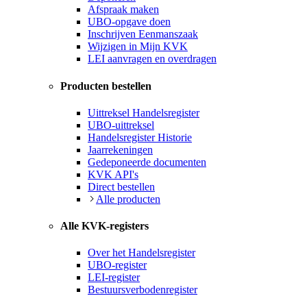
Afspraak maken
UBO-opgave doen
Inschrijven Eenmanszaak
Wijzigen in Mijn KVK
LEI aanvragen en overdragen
Producten bestellen
Uittreksel Handelsregister
UBO-uittreksel
Handelsregister Historie
Jaarrekeningen
Gedeponeerde documenten
KVK API's
Direct bestellen
Alle producten
Alle KVK-registers
Over het Handelsregister
UBO-register
LEI-register
Bestuursverbodenregister