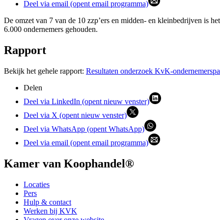
Deel via email (opent email programma)
De omzet van 7 van de 10 zzp’ers en midden- en kleinbedrijven is het
6.000 ondernemers gehouden.
Rapport
Bekijk het gehele rapport:
Resultaten onderzoek KvK-ondernemerspane
Delen
Deel via LinkedIn (opent nieuw venster)
Deel via X (opent nieuw venster)
Deel via WhatsApp (opent WhatsApp)
Deel via email (opent email programma)
Kamer van Koophandel®
Locaties
Pers
Hulp & contact
Werken bij KVK
Vragen over onze website