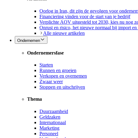
Oorlog in Iran, dit zijn de gevolgen voor onderne
Financiering vinden voor de start van je bedrijf
Verplichte AOV uitgesteld tot 2030, kies nu nog ze
Onrust en risico, het nieuwe normaal bij import en
Alle nieuwe artikelen
Ondernemen
Ondernemersfase
Starten
Runnen en groeien
Verkopen en overnemen
Zwaar weer
Stoppen en uitschrijven
Thema
Duurzaamheid
Geldzaken
Internationaal
Marketing
Personeel