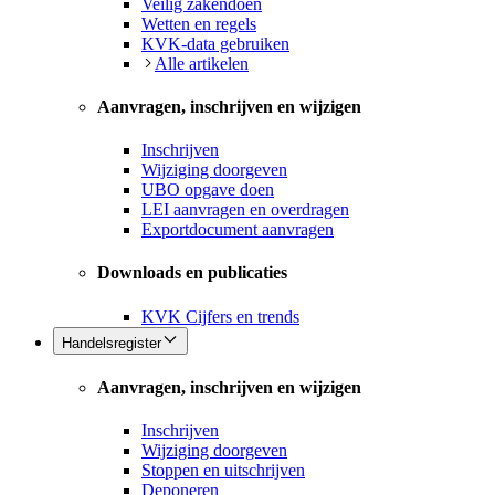
Veilig zakendoen
Wetten en regels
KVK-data gebruiken
Alle artikelen
Aanvragen, inschrijven en wijzigen
Inschrijven
Wijziging doorgeven
UBO opgave doen
LEI aanvragen en overdragen
Exportdocument aanvragen
Downloads en publicaties
KVK Cijfers en trends
Handelsregister
Aanvragen, inschrijven en wijzigen
Inschrijven
Wijziging doorgeven
Stoppen en uitschrijven
Deponeren