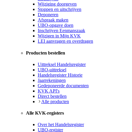
Wijziging doorgeven
Stoppen en uitschrijven
Deponeren
Afspraak maken
UBO-opgave doen
Inschrijven Eenmanszaak
Wijzigen in Mijn KVK
LEI aanvragen en overdragen
Producten bestellen
Uittreksel Handelsregister
UBO-uittreksel
Handelsregister Historie
Jaarrekeningen
Gedeponeerde documenten
KVK API's
Direct bestellen
Alle producten
Alle KVK-registers
Over het Handelsregister
UBO-register