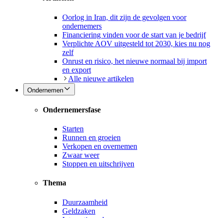
Oorlog in Iran, dit zijn de gevolgen voor
ondernemers
Financiering vinden voor de start van je bedrijf
Verplichte AOV uitgesteld tot 2030, kies nu nog
zelf
Onrust en risico, het nieuwe normaal bij import
en export
Alle nieuwe artikelen
Ondernemen
Ondernemersfase
Starten
Runnen en groeien
Verkopen en overnemen
Zwaar weer
Stoppen en uitschrijven
Thema
Duurzaamheid
Geldzaken